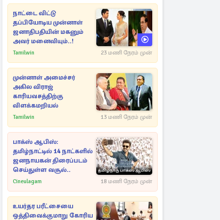
நாட்டை விட்டு
தப்பியோடிய முன்னாள்
ஜனாதிபதியின் மகனும்
அவர் மனைவியும்..!
Tamilwin
23 மணி நேரம் முன்
முன்னாள் அமைச்சர்
அகில விராஜ்
காரியவசத்திற்கு
விளக்கமறியல்
Tamilwin
13 மணி நேரம் முன்
பாக்ஸ் ஆபிஸ்:
தமிழ்நாட்டில் 14 நாட்களில்
ஜனநாயகன் திரைப்படம்
செய்துள்ள வசூல்..
Cineulagam
18 மணி நேரம் முன்
உயர்தர பரீட்சையை
ஒத்திவைக்குமாறு கோரிய