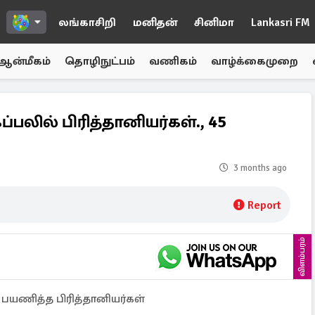
லங்காசிறி
மனிதன்
சினிமா
Lankasri FM
ஆன்மீகம்
தொழிநுட்பம்
வணிகம்
வாழ்க்கைமுறை
பலில் பிரித்தானியர்கள்., 45
3 months ago
Report
விளம்பரம்
பயணித்த பிரித்தானியர்கள்