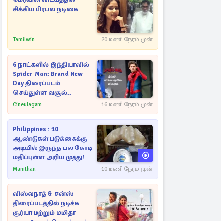
மேர்வின் விடயத்தில்
சிக்கிய பிரபல நடிகை
Tamilwin
20 மணி நேரம் முன்
6 நாட்களில் இந்தியாவில்
Spider-Man: Brand New
Day திரைப்படம்
செய்துள்ள வசூல்..
Cineulagam
16 மணி நேரம் முன்
Philippines : 10
ஆண்டுகள் படுக்கைக்கு
அடியில் இருந்த பல கோடி
மதிப்புள்ள அரிய முத்து!
Manithan
10 மணி நேரம் முன்
விஸ்வநாத் & சன்ஸ்
திரைப்படத்தில் நடிக்க
சூர்யா மற்றும் மமிதா