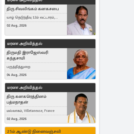
திரு சிவலிங்கம் கனகசபை
யாழ் நெடுந்தீவு 12ம் வட்டாரம்,
Jaffna, நயினாதீவு, London, United
02 Aug, 2026
Kingdom
மரண அறிவித்தல்
திருமதி இராஜேஸ்வரி
கந்தசாமி
பருத்தித்துறை
04 Aug, 2026
மரண அறிவித்தல்
திரு கனகரெத்தினம்
பத்மநாதன்
மல்லாகம், Villetaneuse, France
02 Aug, 2026
25ம் ஆண்டு நினைவஞ்சலி