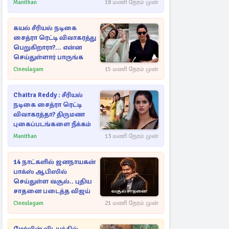
Manithan
18 மணி நேரம் முன்
கயல் சீரியல் நடிகை
சைத்ரா ரெட்டி விவாகரத்து
பெறுகிறாரா?... என்ன
செய்துள்ளார் பாருங்க
Cineulagam
15 மணி நேரம் முன்
Chaitra Reddy : சீரியல்
நடிகை சைத்ரா ரெட்டி
விவாகரத்தா? திருமண
புகைப்படங்களை நீக்கம்
Manithan
13 மணி நேரம் முன்
14 நாட்களில் ஜனநாயகன்
பாக்ஸ் ஆபிஸில்
செய்துள்ள வசூல்.. புதிய
சாதனை படைத்த விஜய்
Cineulagam
21 மணி நேரம் முன்