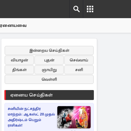
ஏனையவை
இன்றைய செய்திகள்
வியாழன்
புதன்
செவ்வாய்
திங்கள்
ஞாயிறு
சனி
வெள்ளி
ஏனைய செய்திகள்
சனியின் நட்சத்திர
மாற்றம்: ஆகஸ்ட் 20 முதல்
அதிர்ஷ்டம் பெறும்
ராசிகள்!