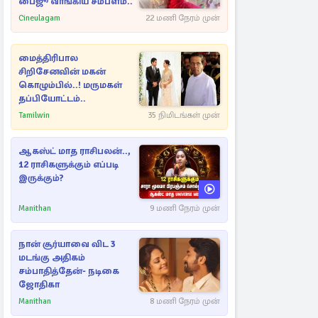
பைஜூ வாங்கிய சம்பளம்..
Cineulagam
22 மணி நேரம் முன்
மைத்திரிபால
சிறிசேனவின் மகன்
கொழும்பில்..! மருமகள்
தப்பியோட்டம்..
Tamilwin
35 நிமிடங்கள் முன்
ஆகஸ்ட் மாத ராசிபலன்..,
12 ராசிகளுக்கும் எப்படி
இருக்கும்?
Manithan
9 மணி நேரம் முன்
நான் சூர்யாவை விட 3
மடங்கு அதிகம்
சம்பாதித்தேன்- நடிகை
ஜோதிகா
Manithan
8 மணி நேரம் முன்