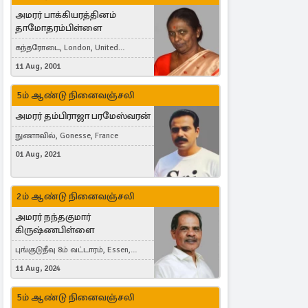
அமரர் பாக்கியரத்தினம்
தாமோதரம்பிள்ளை
கந்தரோடை, London, United
Kingdom
11 Aug, 2001
5ம் ஆண்டு நினைவஞ்சலி
அமரர் தம்பிராஜா பரமேஸ்வரன்
நுணாவில், Gonesse, France
01 Aug, 2021
2ம் ஆண்டு நினைவஞ்சலி
அமரர் நந்தகுமார்
கிருஷ்ணபிள்ளை
புங்குடுதீவு 8ம் வட்டாரம், Essen,
Germany
11 Aug, 2024
5ம் ஆண்டு நினைவஞ்சலி