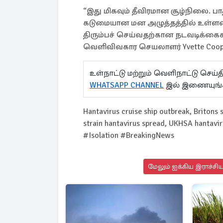
“இது மிகவும் தீவிரமான சூழ்நிலை. பா
கடுமையான மன அழுத்தத்தில் உள்ளனர்
திரும்பச் செய்வதற்கான நடவடிக்கைகள
வெளிவிவகார செயலாளர் Yvette Cooper
உள்நாட்டு மற்றும் வெளிநாட்டு செ
WHATSAPP CHANNEL
இல் இணையுங்
Hantavirus cruise ship outbreak, Britons 
strain hantavirus spread, UKHSA hantav
#Isolation #BreakingNews
மேலும் ஐக்கிய இராச்சி