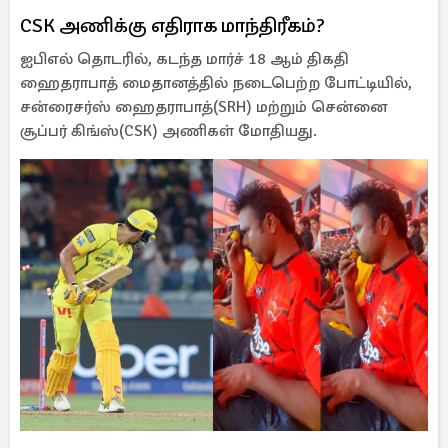
CSK அணிக்கு எதிராக மாந்திரீகம்?
ஐபிஎல் தொடரில், கடந்த மார்ச் 18 ஆம் திகதி
ஹைதராபாத் மைதானத்தில் நடைபெற்ற போட்டியில்,
சன்ரைசர்ஸ் ஹைதராபாத்(SRH) மற்றும் சென்னை
சூப்பர் கிங்ஸ்(CSK) அணிகள் மோதியது.