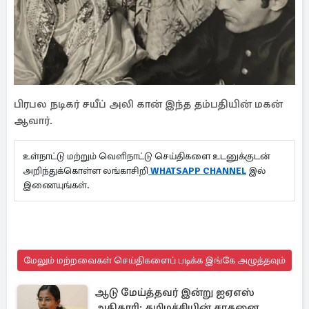
பிரபல நடிகர் சயீப் அலி கான் இந்த தம்பதியின் மகன்
ஆவார்.
உள்நாட்டு மற்றும் வெளிநாட்டு செய்திகளை உடனுக்குடன்
அறிந்துக்கொள்ள லங்காசிறி
WHATSAPP CHANNEL
இல்
இணையுங்கள்.
மேலும் மற்றவைகள் செய்திகளைப் படிக்க இங்கே அழுத்தவும்
ஆடு மேய்த்தவர் இன்று ஐஏஎஸ்
அதிகாரி: தமிழச்சியின் சாதனை