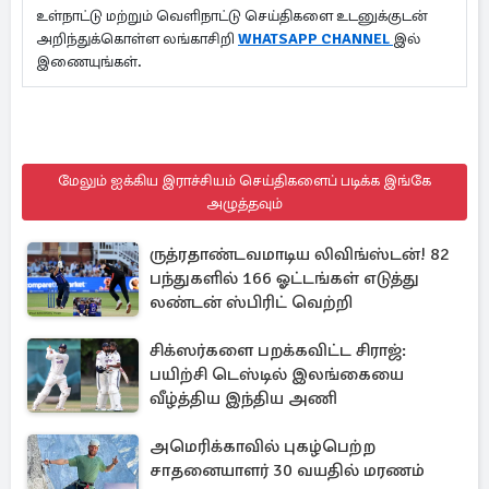
உள்நாட்டு மற்றும் வெளிநாட்டு செய்திகளை உடனுக்குடன்
அறிந்துக்கொள்ள லங்காசிறி
WHATSAPP CHANNEL
இல்
இணையுங்கள்.
மேலும் ஐக்கிய இராச்சியம் செய்திகளைப் படிக்க இங்கே
அழுத்தவும்
ருத்ரதாண்டவமாடிய லிவிங்ஸ்டன்! 82
பந்துகளில் 166 ஓட்டங்கள் எடுத்து
லண்டன் ஸ்பிரிட் வெற்றி
சிக்ஸர்களை பறக்கவிட்ட சிராஜ்:
பயிற்சி டெஸ்டில் இலங்கையை
வீழ்த்திய இந்திய அணி
அமெரிக்காவில் புகழ்பெற்ற
சாதனையாளர் 30 வயதில் மரணம்