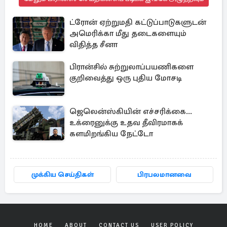
ட்ரோன் ஏற்றுமதி கட்டுப்பாடுகளுடன்
அமெரிக்கா மீது தடைகளையும்
விதித்த சீனா
பிரான்சில் சுற்றுலாப்பயணிகளை
குறிவைத்து ஒரு புதிய மோசடி
ஜெலென்ஸ்கியின் எச்சரிக்கை...
உக்ரைனுக்கு உதவ தீவிரமாகக்
களமிறங்கிய நேட்டோ
முக்கிய செய்திகள்
பிரபலமானவை
HOME
ABOUT
CONTACT US
USER POLICY