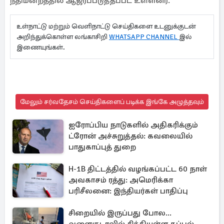
நீதிமன்றத்தில் ஆஜர்ப்படுத்தப்பட உள்ளனர்.
உள்நாட்டு மற்றும் வெளிநாட்டு செய்திகளை உடனுக்குடன்
அறிந்துக்கொள்ள லங்காசிறி
WHATSAPP CHANNEL
இல்
இணையுங்கள்.
மேலும் சர்வதேசம் செய்திகளைப் படிக்க இங்கே அழுத்தவும்
ஐரோப்பிய நாடுகளில் அதிகரிக்கும்
ட்ரோன் அச்சுறுத்தல்: கவலையில்
பாதுகாப்புத் துறை
H-1B திட்டத்தில் வழங்கப்பட்ட 60 நாள்
அவகாசம் ரத்து: அமெரிக்கா
பரிசீலனை: இந்தியர்கள் பாதிப்பு
சிறையில் இருப்பது போல...