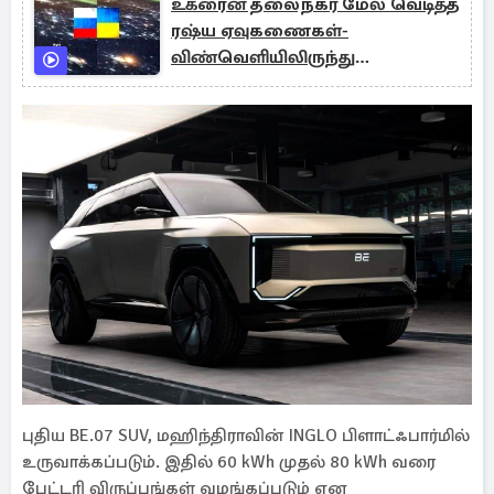
உக்ரைன் தலைநகர் மேல் வெடித்த
ரஷ்ய ஏவுகணைகள்-
விண்வெளியிலிருந்து
பதிவுசெய்யப்பட்ட காட்சி
புதிய BE.07 SUV, மஹிந்திராவின் INGLO பிளாட்ஃபார்மில்
உருவாக்கப்படும். இதில் 60 kWh முதல் 80 kWh வரை
பேட்டரி விருப்பங்கள் வழங்கப்படும் என