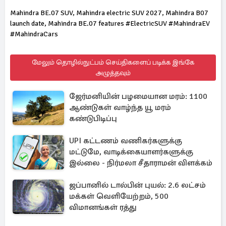
Mahindra BE.07 SUV, Mahindra electric SUV 2027, Mahindra B07
launch date, Mahindra BE.07 features #ElectricSUV #MahindraEV
#MahindraCars
மேலும் தொழில்நுட்பம் செய்திகளைப் படிக்க இங்கே
அழுத்தவும்
ஜேர்மனியின் பழமையான மரம்: 1100
ஆண்டுகள் வாழ்ந்த யூ மரம்
கண்டுபிடிப்பு
UPI கட்டணம் வணிகர்களுக்கு
மட்டுமே, வாடிக்கையாளர்களுக்கு
இல்லை - நிர்மலா சீதாராமன் விளக்கம்
ஜப்பானில் டால்பின் புயல்: 2.6 லட்சம்
மக்கள் வெளியேற்றம், 500
விமானங்கள் ரத்து