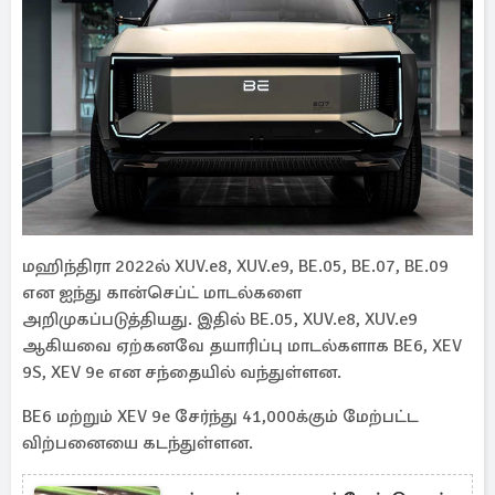
மஹிந்திரா 2022ல் XUV.e8, XUV.e9, BE.05, BE.07, BE.09
என ஐந்து கான்செப்ட் மாடல்களை
அறிமுகப்படுத்தியது. இதில் BE.05, XUV.e8, XUV.e9
ஆகியவை ஏற்கனவே தயாரிப்பு மாடல்களாக BE6, XEV
9S, XEV 9e என சந்தையில் வந்துள்ளன.
BE6 மற்றும் XEV 9e சேர்ந்து 41,000க்கும் மேற்பட்ட
விற்பனையை கடந்துள்ளன.