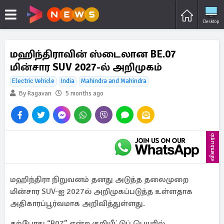
Desktop
மஹிந்திராவின் ஸ்டைலான BE.07
மின்சார SUV 2027-ல் அறிமுகம்
Electric Vehicle
India
Mahindra and Mahindra
By Ragavan
5 months ago
விளம்பரம்
மஹிந்திரா நிறுவனம் தனது அடுத்த தலைமுறை
மின்சார SUV-ஐ 2027ல் அறிமுகப்படுத்த உள்ளதாக
அதிகாரப்பூர்வமாக அறிவித்துள்ளது.
தற்போது “B07” என்ற குறியீட்டுப் பெயரில்