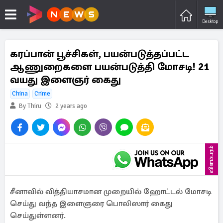
Desktop
கரப்பான் பூச்சிகள், பயன்படுத்தப்பட்ட
ஆணுறைகளை பயன்படுத்தி மோசடி! 21
வயது இளைஞர் கைது
China
Crime
By Thiru
2 years ago
விளம்பரம்
சீனாவில் வித்தியாசமான முறையில் ஹோட்டல் மோசடி
செய்து வந்த இளைஞரை பொலிஸார் கைது
செய்துள்ளனர்.