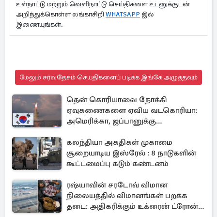
உள்நாட்டு மற்றும் வெளிநாட்டு செய்திகளை உடனுக்குடன்
அறிந்துக்கொள்ள லங்காசிறி
WHATSAPP
இல்
இணையுங்கள்.
மேலும் சர்வதேசம் செய்திகளைப் படிக்க இங்கே அழுத்தவும்
தென் கொரியாவை நோக்கி
ஏவுகணைகளை ஏவிய வடகொரியா:
அமெரிக்கா, ஜப்பானுக்கு
அனுப்பப்பட்ட தகவல்
கலந்தியா அகதிகள் முகாமை
சூறையாடிய இஸ்ரேல் : 8 நாடுகளின்
கூட்டமைப்பு கடும் கண்டனம்
ரஷ்யாவின் சரடோவ் விமான
நிலையத்தில் விமானங்கள் பறக்க
தடை: அதிகரிக்கும் உக்ரைன் ட்ரோன்