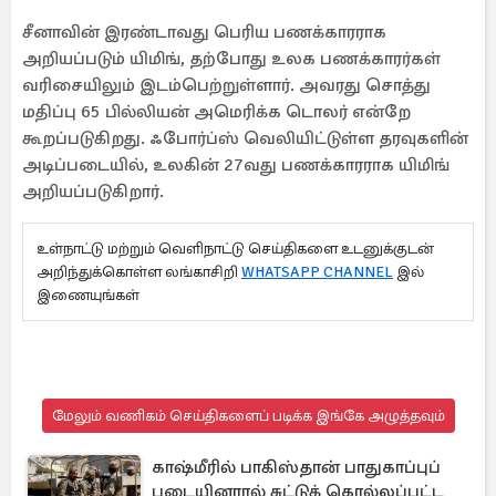
சீனாவின் இரண்டாவது பெரிய பணக்காரராக
அறியப்படும் யிமிங், தற்போது உலக பணக்காரர்கள்
வரிசையிலும் இடம்பெற்றுள்ளார். அவரது சொத்து
மதிப்பு 65 பில்லியன் அமெரிக்க டொலர் என்றே
கூறப்படுகிறது. ஃபோர்ப்ஸ் வெலியிட்டுள்ள தரவுகளின்
அடிப்படையில், உலகின் 27வது பணக்காரராக யிமிங்
அறியப்படுகிறார்.
உள்நாட்டு மற்றும் வெளிநாட்டு செய்திகளை உடனுக்குடன்
அறிந்துக்கொள்ள லங்காசிறி
WHATSAPP CHANNEL
இல்
இணையுங்கள்
மேலும் வணிகம் செய்திகளைப் படிக்க இங்கே அழுத்தவும்
காஷ்மீரில் பாகிஸ்தான் பாதுகாப்புப்
படையினரால் சுட்டுக் கொல்லப்பட்ட