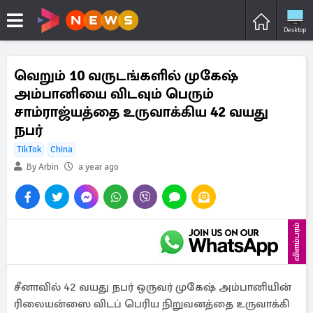
Desktop
வெறும் 10 வருடங்களில் முகேஷ்
அம்பானியை விடவும் பெரும்
சாம்ராஜ்யத்தை உருவாக்கிய 42 வயது
நபர்
TikTok
China
By Arbin
a year ago
விளம்பரம்
சீனாவில் 42 வயது நபர் ஒருவர் முகேஷ் அம்பானியின்
ரிலையன்ஸை விடப் பெரிய நிறுவனத்தை உருவாக்கி