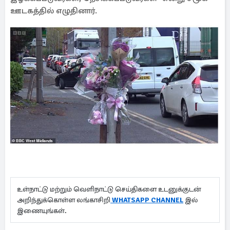
ஊடகத்தில் எழுதினார்.
உள்நாட்டு மற்றும் வெளிநாட்டு செய்திகளை உடனுக்குடன்
அறிந்துக்கொள்ள லங்காசிறி
WHATSAPP CHANNEL
இல்
இணையுங்கள்.