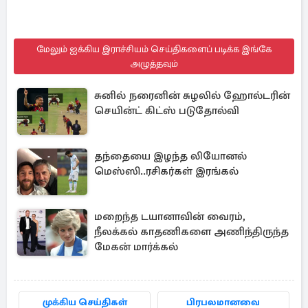
மேலும் ஐக்கிய இராச்சியம் செய்திகளைப் படிக்க இங்கே
அழுத்தவும்
சுனில் நரைனின் சுழலில் ஹோல்டரின்
செயின்ட் கிட்ஸ் படுதோல்வி
தந்தையை இழந்த லியோனல்
மெஸ்ஸி..ரசிகர்கள் இரங்கல்
மறைந்த டயானாவின் வைரம்,
நீலக்கல் காதணிகளை அணிந்திருந்த
மேகன் மார்க்கல்
முக்கிய செய்திகள்
பிரபலமானவை