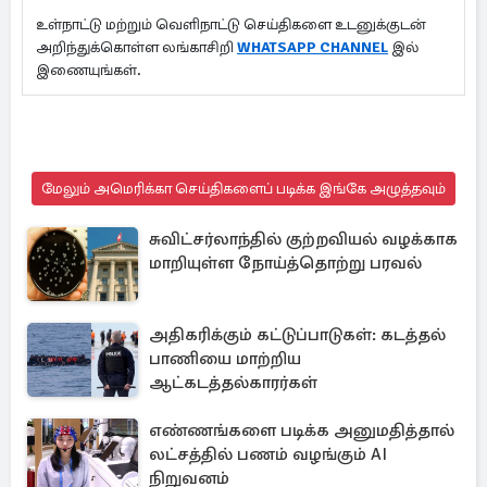
உள்நாட்டு மற்றும் வெளிநாட்டு செய்திகளை உடனுக்குடன்
அறிந்துக்கொள்ள லங்காசிறி
WHATSAPP CHANNEL
இல்
இணையுங்கள்.
மேலும் அமெரிக்கா செய்திகளைப் படிக்க இங்கே அழுத்தவும்
சுவிட்சர்லாந்தில் குற்றவியல் வழக்காக
மாறியுள்ள நோய்த்தொற்று பரவல்
அதிகரிக்கும் கட்டுப்பாடுகள்: கடத்தல்
பாணியை மாற்றிய
ஆட்கடத்தல்காரர்கள்
எண்ணங்களை படிக்க அனுமதித்தால்
லட்சத்தில் பணம் வழங்கும் AI
நிறுவனம்