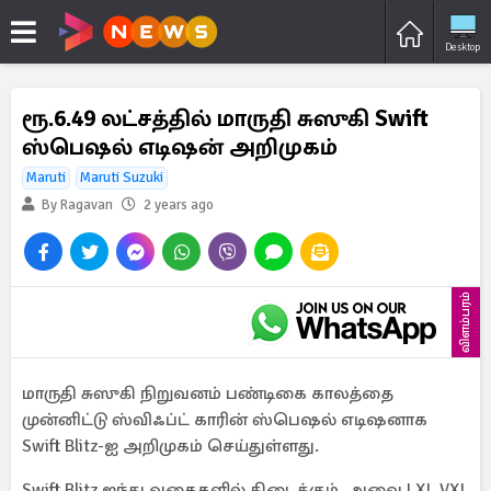
Desktop
ரூ.6.49 லட்சத்தில் மாருதி சுஸுகி Swift
ஸ்பெஷல் எடிஷன் அறிமுகம்
Maruti
Maruti Suzuki
By Ragavan
2 years ago
விளம்பரம்
மாருதி சுஸுகி நிறுவனம் பண்டிகை காலத்தை
முன்னிட்டு ஸ்விஃப்ட் காரின் ஸ்பெஷல் எடிஷனாக
Swift Blitz-ஐ அறிமுகம் செய்துள்ளது.
Swift Blitz ஐந்து வகைகளில் கிடைக்கும். அவை LXI, VXI,