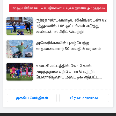
மேலும் கிரிக்கெட் செய்திகளைப் படிக்க இங்கே அழுத்தவும்
ருத்ரதாண்டவமாடிய லிவிங்ஸ்டன்! 82
பந்துகளில் 166 ஓட்டங்கள் எடுத்து
லண்டன் ஸ்பிரிட் வெற்றி
அமெரிக்காவில் புகழ்பெற்ற
சாதனையாளர் 30 வயதில் மரணம்
கடைசி கட்டத்தில் Own கோல்
அடித்ததால் பறிபோன வெற்றி:
பெனால்டிஷூட் அவுட்டில் ஏற்பட்ட
குழப்பம்
முக்கிய செய்திகள்
பிரபலமானவை