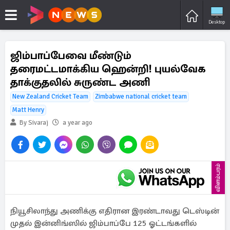
Desktop
ஜிம்பாப்பேவை மீண்டும்
தரைமட்டமாக்கிய ஹென்றி! புயல்வேக
தாக்குதலில் சுருண்ட அணி
New Zealand Cricket Team
Zimbabwe national cricket team
Matt Henry
By Sivaraj
a year ago
விளம்பரம்
நியூசிலாந்து அணிக்கு எதிரான இரண்டாவது டெஸ்டின்
முதல் இன்னிங்ஸில் ஜிம்பாப்பே 125 ஓட்டங்களில்