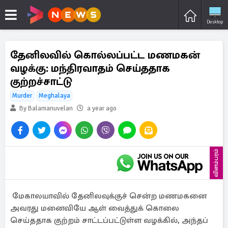
Desktop
தேனிலவில் கொல்லப்பட்ட மணமகன்
வழக்கு: மந்திரவாதம் செய்ததாக
குற்றச்சாட்டு
Murder
Meghalaya
By Balamanuvelan
a year ago
விளம்பரம்
மேகாலயாவில் தேனிலவுக்குச் சென்ற மணமகனை
அவரது மனைவியே ஆள் வைத்துக் கொலை
செய்ததாக குற்றம் சாட்டப்பட்டுள்ள வழக்கில், அந்தப்