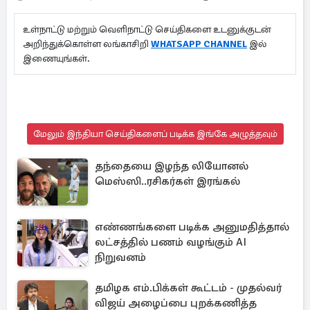
உள்நாட்டு மற்றும் வெளிநாட்டு செய்திகளை உடனுக்குடன்
அறிந்துக்கொள்ள லங்காசிறி
WHATSAPP CHANNEL
இல்
இணையுங்கள்.
மேலும் இந்தியா செய்திகளைப் படிக்க இங்கே அழுத்தவும்
தந்தையை இழந்த லியோனல்
மெஸ்ஸி..ரசிகர்கள் இரங்கல்
எண்ணங்களை படிக்க அனுமதித்தால்
லட்சத்தில் பணம் வழங்கும் AI
நிறுவனம்
தமிழக எம்.பிக்கள் கூட்டம் - முதல்வர்
விஜய் அழைப்பை புறக்கணித்த