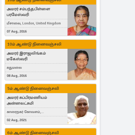
அமரர் சம்பந்தபிள்ளை
பரமேஸ்வரி
மீசாலை, London, United Kingdom
07 Aug, 2016
10ம் ஆண்டு நினைவஞ்சலி
அமரர் இராஜலிங்கம்
மகேஸ்வரி
சுதுமலை
08 Aug, 2016
5ம் ஆண்டு நினைவஞ்சலி
அமரர் சுப்பிரமணியம்
அன்னலட்சுமி
காரைநகர் கோவளம்,
வெள்ளவத்தை
02 Aug, 2021
6ம் ஆண்டு நினைவஞ்சலி