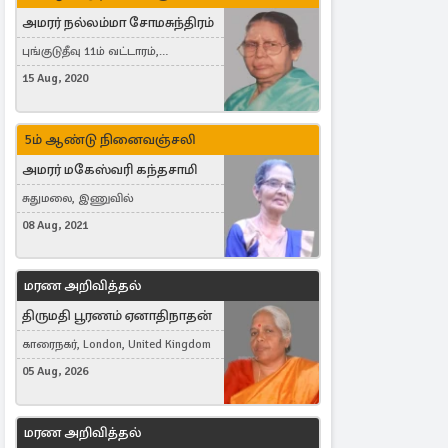
அமரர் நல்லம்மா சோமசுந்திரம்
புங்குடுதீவு 11ம் வட்டாரம்,
கொட்டாஞ்சேனை
15 Aug, 2020
5ம் ஆண்டு நினைவஞ்சலி
அமரர் மகேஸ்வரி கந்தசாமி
சுதுமலை, இணுவில்
08 Aug, 2021
மரண அறிவித்தல்
திருமதி பூரணம் ஏனாதிநாதன்
காரைநகர், London, United Kingdom
05 Aug, 2026
மரண அறிவித்தல்