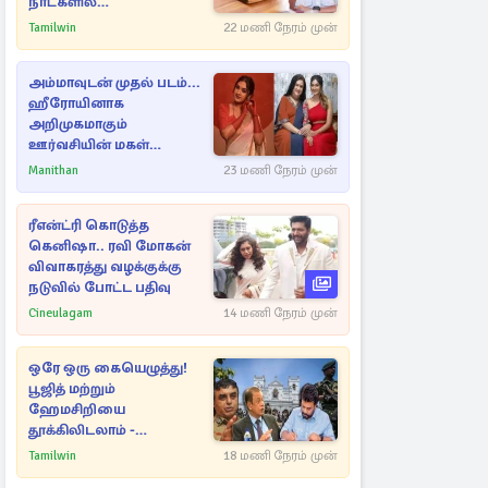
நாட்களில்
அம்பலமாகவுள்ள ரகசியம்
Tamilwin
22 மணி நேரம் முன்
அம்மாவுடன் முதல் படம்...
ஹீரோயினாக
அறிமுகமாகும்
ஊர்வசியின் மகள்
தேஜலட்சுமி!
Manithan
23 மணி நேரம் முன்
ரீஎன்ட்ரி கொடுத்த
கெனிஷா.. ரவி மோகன்
விவாகரத்து வழக்குக்கு
நடுவில் போட்ட பதிவு
Cineulagam
14 மணி நேரம் முன்
ஒரே ஒரு கையெழுத்து!
பூஜித் மற்றும்
ஹேமசிறியை
தூக்கிலிடலாம் -
அநுரவுக்குச் சென்ற
Tamilwin
18 மணி நேரம் முன்
அறிவுரை..