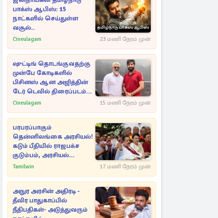
ஜனநாயகன் தமிழ்நாடு
பாக்ஸ் ஆபிஸ்: 15
நாட்களில் செய்துள்ள
வசூல்..
Cineulagam
23 மணி நேரம் முன்
ஷுட்டிங் தொடங்குவதற்கு
முன்பே கோடிகளில்
பிசினஸ் ஆன அஜித்தின்
டேர் டெவில் திரைப்படம்...
Cineulagam
15 மணி நேரம் முன்
பரபரப்பாகும்
தென்னிலங்கை அரசியல்!
கடும் பீதியில் ராஜபக்ச
குடும்பம், அரசியல்
நட்புகள்
Tamilwin
17 மணி நேரம் முன்
அநுர அரசின் அதிரடி -
தீவிர பாதுகாப்பில்
நீதிபதிகள்- அடுத்துவரும்