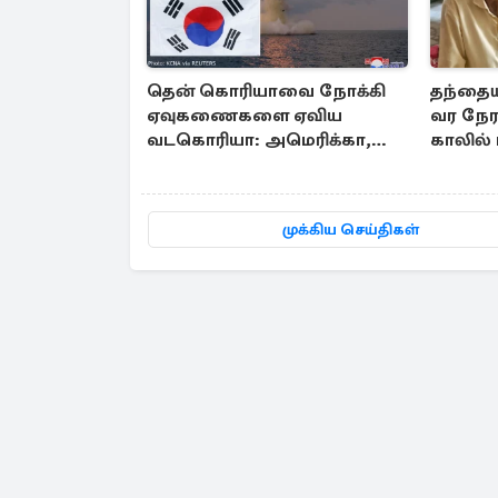
தென் கொரியாவை நோக்கி
தந்தையி
ஏவுகணைகளை ஏவிய
வர நேர
வடகொரியா: அமெரிக்கா,
காலில் 
ஜப்பானுக்கு அனுப்பப்பட்ட
தகவல்
முக்கிய செய்திகள்