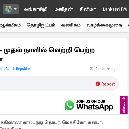
லங்காசிறி
மனிதன்
சினிமா
Lankasri FM
ஆன்மீகம்
தொழிநுட்பம்
வணிகம்
வாழ்க்கைமுறை
 முதல் நாளில் வெற்றி பெற்ற
ா
up
Czech Republic
2 months ago
Report
விளம்பரம்
லகக்கிண்ண கால்பந்து தொடர், மெக்சிகோ, கனடா,