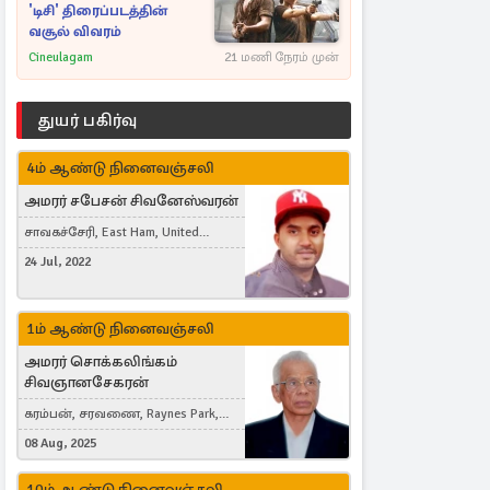
'டிசி' திரைப்படத்தின்
வசூல் விவரம்
Cineulagam
21 மணி நேரம் முன்
துயர் பகிர்வு
4ம் ஆண்டு நினைவஞ்சலி
அமரர் சபேசன் சிவனேஸ்வரன்
சாவகச்சேரி, East Ham, United
Kingdom
24 Jul, 2022
1ம் ஆண்டு நினைவஞ்சலி
அமரர் சொக்கலிங்கம்
சிவஞானசேகரன்
கரம்பன், சரவணை, Raynes Park,
London, United Kingdom
08 Aug, 2025
10ம் ஆண்டு நினைவஞ்சலி