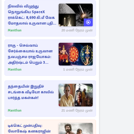
நிலவில் விழுந்து
நொறுங்கிய SpaceX
ராக்கெட்: 8,690 கி.மீ வேக
மோதலால் உருவான புதிய
பள்ளம்!
Manithan
20 மணி நேரம் முன்
ராகு - செவ்வாய்
சேர்க்கையால் உருவான
நவபஞ்சம ராஜயோகம்:
அதிர்ஷ்டம் பெறும் 3
ராசிகள்!
Manithan
1 மணி நேரம் முன்
தந்தையின் இறுதிச்
சடங்கை வீடியோ காலில்
பார்த்த மகள்கள்!
Manithan
21 மணி நேரம் முன்
டிக்கெட் முன்பதிவு:
லோகேஷ் கனகராஜின்