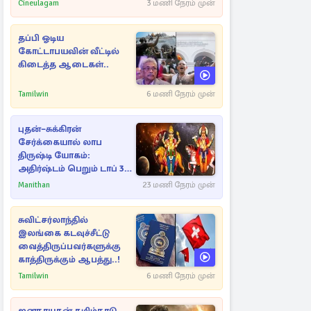
Cineulagam
3 மணி நேரம் முன்
தப்பி ஓடிய
கோட்டாபயவின் வீட்டில்
கிடைத்த ஆடைகள்..
Tamilwin
6 மணி நேரம் முன்
புதன்–சுக்கிரன்
சேர்க்கையால் லாப
திருஷ்டி யோகம்:
அதிர்ஷ்டம் பெறும் டாப் 3
ராசிகள்!
Manithan
23 மணி நேரம் முன்
சுவிட்சர்லாந்தில்
இலங்கை கடவுச்சீட்டு
வைத்திருப்பவர்களுக்கு
காத்திருக்கும் ஆபத்து..!
Tamilwin
6 மணி நேரம் முன்