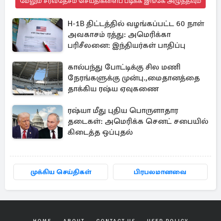
மேலும் சர்வதேசம் செய்திகளைப் படிக்க இங்கே அழுத்தவும்
H-1B திட்டத்தில் வழங்கப்பட்ட 60 நாள்
அவகாசம் ரத்து: அமெரிக்கா
பரிசீலனை: இந்தியர்கள் பாதிப்பு
கால்பந்து போட்டிக்கு சில மணி
நேரங்களுக்கு முன்பு.,மைதானத்தை
தாக்கிய ரஷ்ய ஏவுகணை
ரஷ்யா மீது புதிய பொருளாதார
தடைகள்: அமெரிக்க செனட் சபையில்
கிடைத்த ஒப்புதல்
முக்கிய செய்திகள்
பிரபலமானவை