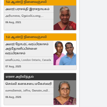
5ம் ஆண்டு நினைவஞ்சலி
அமரர் பராசக்தி இராசநாயகம்
அரியாலை, தெல்லிப்பழை,
Montreal, Canada
06 Aug, 2021
1ம் ஆண்டு நினைவஞ்சலி
அமரர் றோபர்ட் வரப்பிரகாசம்
அந்தோனிப்பிள்ளை
வரப்பிரகாசம்
மானிப்பாய், London Ontario, Canada
07 Aug, 2025
மரண அறிவித்தல்
செல்வி கனகசபை மகேஸ்வரி
வசாவிளான், Jaffna, கோண்டாவில்
கிழக்கு
06 Aug, 2026