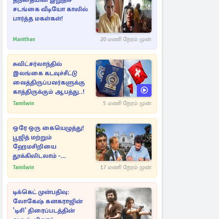
தந்தையின் இறுதிச்
சடங்கை வீடியோ காலில்
பார்த்த மகள்கள்!
Manithan
20 மணி நேரம் முன்
சுவிட்சர்லாந்தில்
இலங்கை கடவுச்சீட்டு
வைத்திருப்பவர்களுக்கு
காத்திருக்கும் ஆபத்து..!
Tamilwin
5 மணி நேரம் முன்
ஒரே ஒரு கையெழுத்து!
பூஜித் மற்றும்
ஹேமசிறியை
தூக்கிலிடலாம் -
அநுரவுக்குச் சென்ற
Tamilwin
17 மணி நேரம் முன்
அறிவுரை..
டிக்கெட் முன்பதிவு:
லோகேஷ் கனகராஜின்
'டிசி' திரைப்படத்தின்