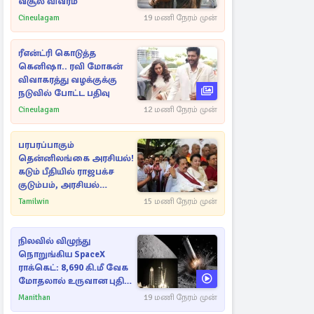
வசூல் விவரம்
Cineulagam
19 மணி நேரம் முன்
ரீஎன்ட்ரி கொடுத்த
கெனிஷா.. ரவி மோகன்
விவாகரத்து வழக்குக்கு
நடுவில் போட்ட பதிவு
Cineulagam
12 மணி நேரம் முன்
பரபரப்பாகும்
தென்னிலங்கை அரசியல்!
கடும் பீதியில் ராஜபக்ச
குடும்பம், அரசியல்
நட்புகள்
Tamilwin
15 மணி நேரம் முன்
நிலவில் விழுந்து
நொறுங்கிய SpaceX
ராக்கெட்: 8,690 கி.மீ வேக
மோதலால் உருவான புதிய
பள்ளம்!
Manithan
19 மணி நேரம் முன்