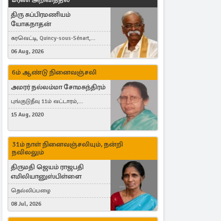
திரு சுப்பிரமணியம்
யோகநாதன்
கரவெட்டி, Quincy-sous-Sénart,
France
06 Aug, 2026
6ம் ஆண்டு நினைவஞ்சலி
அமரர் நல்லம்மா சோமசுந்திரம்
புங்குடுதீவு 11ம் வட்டாரம்,
கொட்டாஞ்சேனை
15 Aug, 2020
31ம் நாள் நினைவஞ்சலியும், நன்றி
நவிலலும்
திருமதி ஜெயம் ராஜபதி
எமிலியானுஸ்பிள்ளை
தெல்லிப்பழை
08 Jul, 2026