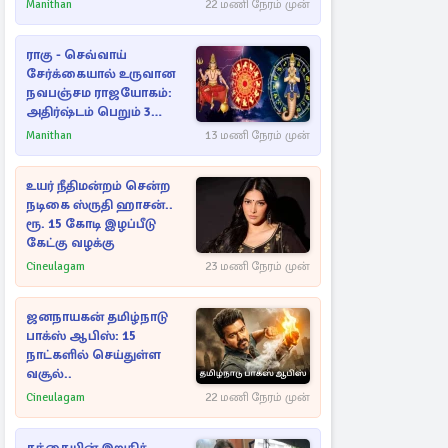
ராசிகள்!
Manithan
22 மணி நேரம் முன்
ராகு - செவ்வாய்
சேர்க்கையால் உருவான
நவபஞ்சம ராஜயோகம்:
அதிர்ஷ்டம் பெறும் 3
ராசிகள்!
Manithan
13 மணி நேரம் முன்
உயர் நீதிமன்றம் சென்ற
நடிகை ஸ்ருதி ஹாசன்..
ரூ. 15 கோடி இழப்பீடு
கேட்கு வழக்கு
Cineulagam
23 மணி நேரம் முன்
ஜனநாயகன் தமிழ்நாடு
பாக்ஸ் ஆபிஸ்: 15
நாட்களில் செய்துள்ள
வசூல்..
Cineulagam
22 மணி நேரம் முன்