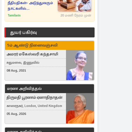
நீதிபதிகள்- அடுத்துவரும்
நாட்களில்
அம்பலமாகவுள்ள ரகசியம்
Tamilwin
20 மணி நேரம் முன்
துயர் பகிர்வு
5ம் ஆண்டு நினைவஞ்சலி
அமரர் மகேஸ்வரி கந்தசாமி
சுதுமலை, இணுவில்
08 Aug, 2021
மரண அறிவித்தல்
திருமதி பூரணம் ஏனாதிநாதன்
காரைநகர், London, United Kingdom
05 Aug, 2026
மரண அறிவித்தல்