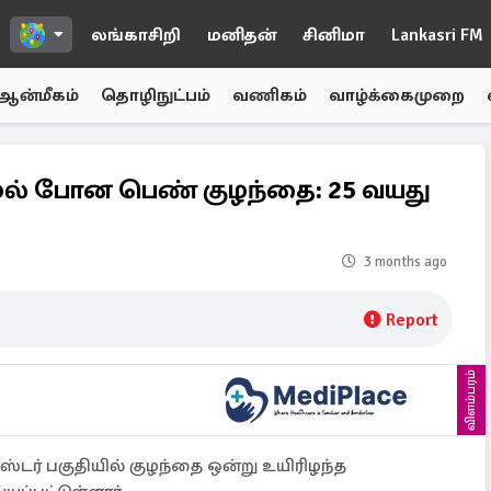
லங்காசிறி
மனிதன்
சினிமா
Lankasri FM
ஆன்மீகம்
தொழிநுட்பம்
வணிகம்
வாழ்க்கைமுறை
மல் போன பெண் குழந்தை: 25 வயது
3 months ago
Report
விளம்பரம்
ஸ்டர் பகுதியில் குழந்தை ஒன்று உயிரிழந்த