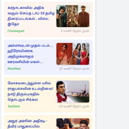
கர்நாடகாவில் அதிக
வசூல் செய்த டாப் 10 தமிழ்
திரைப்படங்கள்.. லிஸ்ட்
இதோ
Cineulagam
2 மணி நேரம் முன்
அம்மாவுடன் முதல் படம்...
ஹீரோயினாக
அறிமுகமாகும்
ஊர்வசியின் மகள்
தேஜலட்சுமி!
Manithan
21 மணி நேரம் முன்
மோசமடைந்துள்ள பசில்
ராஜபக்சவின் உடல்நிலை!
நாடு திரும்புவதில்
தொடரும் சிக்கல்
Tamilwin
23 மணி நேரம் முன்
அநுர அரசின் அதிரடி -
தீவிர பாதுகாப்பில்