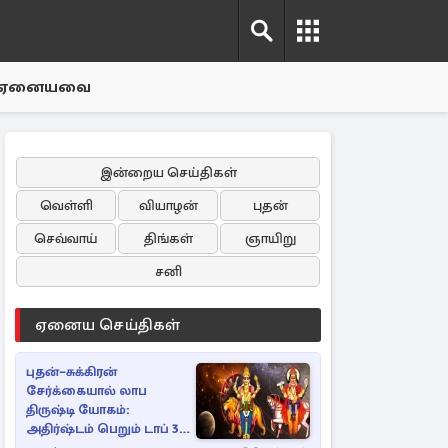
ஏனையவை
இன்றைய செய்திகள்
வெள்ளி
வியாழன்
புதன்
செவ்வாய்
திங்கள்
ஞாயிறு
சனி
ஏனைய செய்திகள்
புதன்–சுக்கிரன்
சேர்க்கையால் லாப
திருஷ்டி யோகம்:
அதிர்ஷ்டம் பெறும் டாப் 3