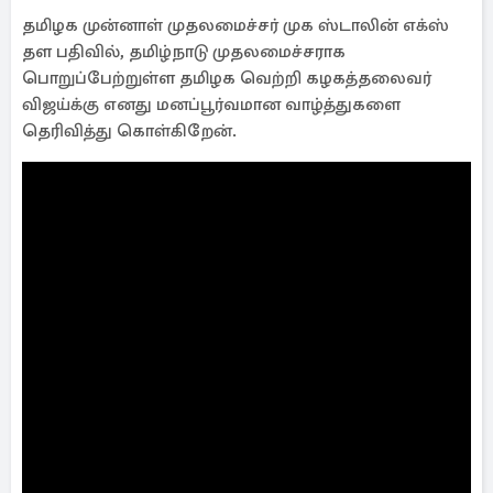
தமிழக முன்னாள் முதலமைச்சர் முக ஸ்டாலின் எக்ஸ்
தள பதிவில், தமிழ்நாடு முதலமைச்சராக
பொறுப்பேற்றுள்ள தமிழக வெற்றி கழகத்தலைவர்
விஜய்க்கு எனது மனப்பூர்வமான வாழ்த்துகளை
தெரிவித்து கொள்கிறேன்.
பதவியேற்றதும் தாங்கள் கையெழுத்திட்டுள்ள
அறிவிப்புகளையும் வரவேற்கிறேன், எடுத்த
எடுப்பிலேயே அரசிடம் பணம் இல்லை எனப்பேச