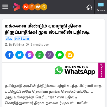
Desktop
மக்களை மீண்டும் ஏமாற்றி திசை
திருப்பாதீங்க! முக ஸ்டாலின் பதிலடி
Vijay
M K Stalin
By Fathima
3 months ago
விளம்பரம்
தமிழ்நாடு அரசின் நிதிநிலை பற்றி கடந்த பிப்ரவரி மாத
பட்ஜெட்லேயே தெளிவா நாங்க சொல்லிவிட்டோம்.
அது உங்களுக்கு தெரியாதா? என பதிலடி
கொடுத்துள்ளார் திமுக தலைவர் முக ஸ்டாலின்.