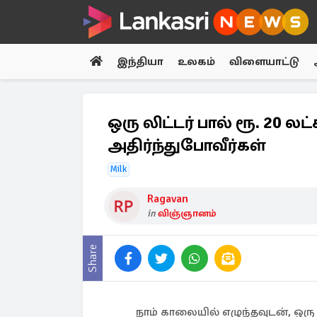
இந்தியா
உலகம்
விளையாட்டு
ஒரு லிட்டர் பால் ரூ. 20 லட
அதிர்ந்துபோவீர்கள்
Milk
Ragavan
in
விஞ்ஞானம்
Share
நாம் காலையில் எழுந்தவுடன், ஒரு க