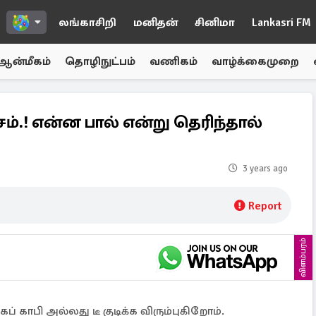
லங்காசிறி
மனிதன்
சினிமா
Lankasri FM
ஆன்மீகம்
தொழிநுட்பம்
வணிகம்
வாழ்க்கைமுறை
்சம்.! என்ன பால் என்று தெரிந்தால்
3 years ago
Report
விளம்பரம்
ப் காபி அல்லது டீ குடிக்க விரும்புகிறோம்.