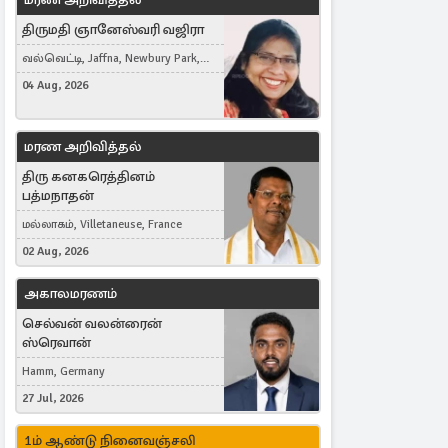
திருமதி ஞானேஸ்வரி வஜிரா
வல்வெட்டி, Jaffna, Newbury Park,
United Kingdom
04 Aug, 2026
மரண அறிவித்தல்
திரு கனகரெத்தினம்
பத்மநாதன்
மல்லாகம், Villetaneuse, France
02 Aug, 2026
அகாலமரணம்
செல்வன் வலன்ரைன்
ஸ்ரெவான்
Hamm, Germany
27 Jul, 2026
1ம் ஆண்டு நினைவஞ்சலி