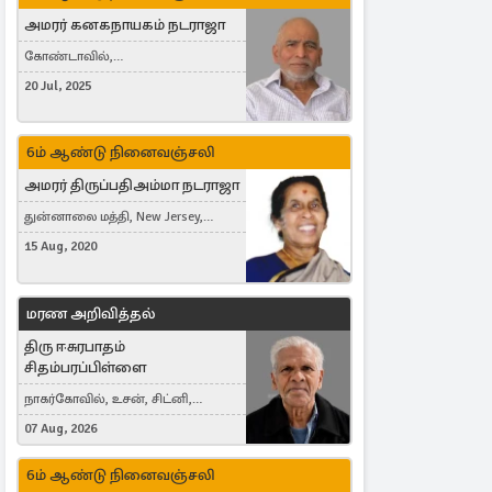
அமரர் கனகநாயகம் நடராஜா
கோண்டாவில்,
புன்னாலைக்கட்டுவன், சவுதி
20 Jul, 2025
அரேபியா, Saudi Arabia, ஜேர்மனி,
Germany, Brampton, Canada
6ம் ஆண்டு நினைவஞ்சலி
அமரர் திருப்பதிஅம்மா நடராஜா
துன்னாலை மத்தி, New Jersey,
United States, Toronto, Canada
15 Aug, 2020
மரண அறிவித்தல்
திரு ஈசுரபாதம்
சிதம்பரப்பிள்ளை
நாகர்கோவில், உசன், சிட்னி,
Australia
07 Aug, 2026
6ம் ஆண்டு நினைவஞ்சலி