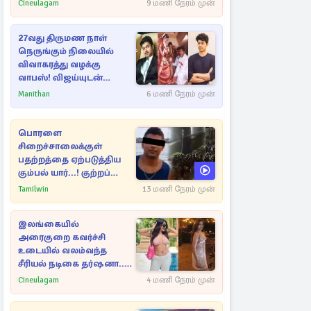
Cineulagam
9 மணி நேரம் முன்
27வது திருமண நாள்
நெருங்கும் நிலையில்
விவாகரத்து வழக்கு
வாபஸ்! விஜய்யுடன்
மீண்டும் இணைவாரா?
Manithan
6 மணி நேரம் முன்
பொரளை
சிறைச்சாலைக்குள்
பதற்றத்தை ஏற்படுத்திய
கும்பல் யார்...! குற்றப்
பின்னணி தொடர்பில்
Tamilwin
13 மணி நேரம் முன்
அதிர்ச்சித் தகவல்கள்
இலங்கையில்
அரைகுறை கவர்ச்சி
உடையில் வலம்வந்த
சீரியல் நடிகை தர்ஷனா...
அவரே வெளியிட்ட
Cineulagam
4 மணி நேரம் முன்
வீடியோ