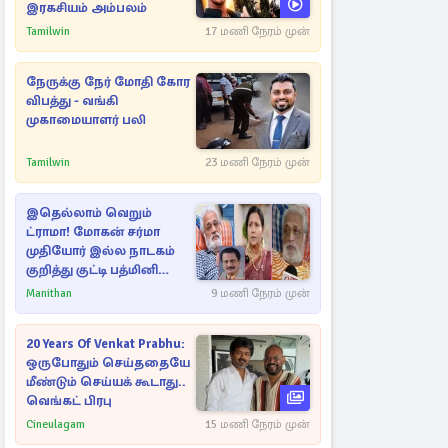
இரகசியம் அம்பலம்
Tamilwin
17 மணி நேரம் முன்
நேருக்கு நேர் மோதி கோர
விபத்து - வங்கி
முகாமையாளர் பலி
Tamilwin
23 மணி நேரம் முன்
இதெல்லாம் வெறும்
ட்ராமா! மோகன் சர்மா
முதியோர் இல்ல நாடகம்
குறித்து குட்டி பத்மினி
பரபரப்பு பேட்டி
Manithan
9 மணி நேரம் முன்
20 Years Of Venkat Prabhu:
ஒருபோதும் செய்ததையே
மீண்டும் செய்யக் கூடாது..
வெங்கட் பிரபு
Cineulagam
15 மணி நேரம் முன்