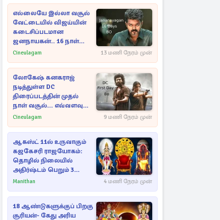
எல்லையே இல்லா வசூல்
வேட்டையில் விஜய்யின்
கடைசிப்படமான
ஜனநாயகன்.. 16 நாள்
பாக்ஸ் ஆபிஸ்
Cineulagam
13 மணி நேரம் முன்
லோகேஷ் கனகராஜ்
நடித்துள்ள DC
திரைப்படத்தின் முதல்
நாள் வசூல்... எவ்வளவு
தெரியுமா?
Cineulagam
9 மணி நேரம் முன்
ஆகஸ்ட் 11ல் உருவாகும்
கஜகேசரி ராஜயோகம்:
தொழில் நிலையில்
அதிர்ஷ்டம் பெறும் 3
ராசிகள்!
Manithan
4 மணி நேரம் முன்
18 ஆண்டுகளுக்குப் பிறகு
சூரியன்- கேது அரிய