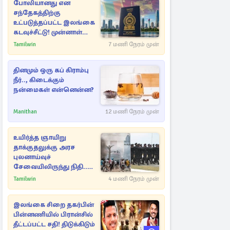
போலியானது என
சந்தேகத்திற்கு
உட்படுத்தப்பட்ட இலங்கை
கடவுச்சீட்டு! முன்னாள்
எம்.பிக்கு
Tamilwin
7 மணி நேரம் முன்
பிரித்தானியாவில் ஏற்பட்ட
சிக்கல்
தினமும் ஒரு கப் கிராம்பு
நீர்.., கிடைக்கும்
நன்மைகள் என்னென்ன?
Manithan
12 மணி நேரம் முன்
உயிர்த்த ஞாயிறு
தாக்குதலுக்கு அரச
புலனாய்வுச்
சேவையிலிருந்து நிதி..
வெளியான அதிர்ச்சி
Tamilwin
4 மணி நேரம் முன்
தகவல்!
இலங்கை சிறை தகர்பின்
பின்னணியில் பிரான்சில்
தீட்டப்பட்ட சதி! திடுக்கிடும்