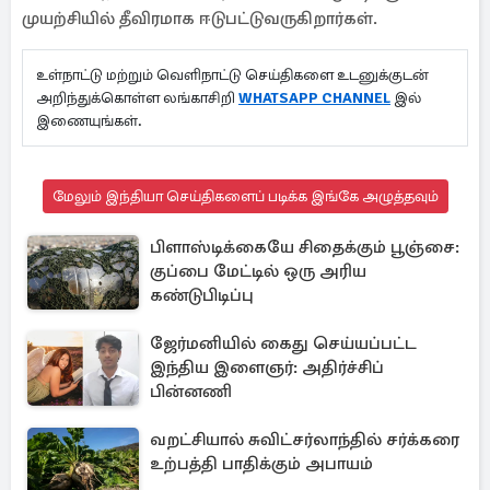
முயற்சியில் தீவிரமாக ஈடுபட்டுவருகிறார்கள்.
உள்நாட்டு மற்றும் வெளிநாட்டு செய்திகளை உடனுக்குடன்
அறிந்துக்கொள்ள லங்காசிறி
WHATSAPP CHANNEL
இல்
இணையுங்கள்.
மேலும் இந்தியா செய்திகளைப் படிக்க இங்கே அழுத்தவும்
பிளாஸ்டிக்கையே சிதைக்கும் பூஞ்சை:
குப்பை மேட்டில் ஒரு அரிய
கண்டுபிடிப்பு
ஜேர்மனியில் கைது செய்யப்பட்ட
இந்திய இளைஞர்: அதிர்ச்சிப்
பின்னணி
வறட்சியால் சுவிட்சர்லாந்தில் சர்க்கரை
உற்பத்தி பாதிக்கும் அபாயம்