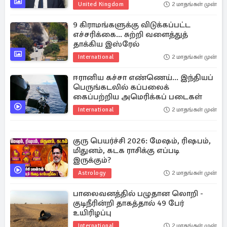
United Kingdom
2 மாதங்கள் முன்
9 கிராமங்களுக்கு விடுக்கப்பட்ட
எச்சரிக்கை... சுற்றி வளைத்துத்
தாக்கிய இஸ்ரேல்
International
2 மாதங்கள் முன்
ஈரானிய கச்சா எண்ணெய்... இந்தியப்
பெருங்கடலில் கப்பலைக்
கைப்பற்றிய அமெரிக்கப் படைகள்
International
2 மாதங்கள் முன்
குரு பெயர்ச்சி 2026: மேஷம், ரிஷபம்,
மிதுனம், கடக ராசிக்கு எப்படி
இருக்கும்?
Astrology
2 மாதங்கள் முன்
பாலைவனத்தில் பழுதான லொறி -
குடிநீரின்றி தாகத்தால் 49 பேர்
உயிரிழப்பு
International
2 மாதங்கள் முன்