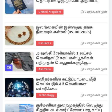
தொடர்பில் ஒரு முக்கிய அறிவிப்பு
United Kingdom
2 மாதங்கள் முன்
இலங்கையின் இன்றைய தங்க
நிலவரம் என்ன? (05-06-2026)
Business
2 மாதங்கள் முன்
அவுஸ்திரேலியாவில் 1 லட்சம்
வெளிநாட்டு கரப்பான் பூச்சிகள்
பறிமுதல்: பொதுமக்களுக்கு
எச்சரிக்கை
Australia
2 மாதங்கள் முன்
மனிதர்களின் கட்டுப்பாட்டை மீறி
செயல்படும் AI! வெளியான
எச்சரிக்கை
Technology
2 மாதங்கள் முன்
ருமேனியா துறைமுகத்தில் வெடித்து
சிதறிய கடல்சார் ட்ரோன்: பாதுகாப்பு