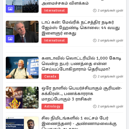
அமைச்சகம் விளக்கம்
International
2 மாதங்கள் முன்
டாப் கன்: மேவ்ரிக் நட்சத்திர நடிகர்
ஜேம்ஸ் ஹேண்டி கொலை: 44 வயது
இளைஞர் கைது
International
2 மாதங்கள் முன்
கனடாவில் லொட்டரியில் 1,000 கோடி
வென்ற நபர்: பணத்தை என்ன
செய்யப்போகிறாராம் தெரியுமா?
Canada
2 மாதங்கள் முன்
ஒரே நாளில் பெயர்ச்சியாகும் சூரியன்-
சுக்கிரன்.., பணக்காரராக
மாறப்போகும் 3 ராசிகள்
Astrology
2 மாதங்கள் முன்
சில நிமிடங்களில் 1 லட்சம் பேர்
இணைந்தனர் - அண்ணாமலைக்கு