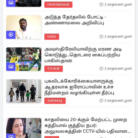
International
2 மாதங்கள் முன்
அடுத்த தேர்தலில் போட்டி -
அண்ணாமலை அறிவிப்பு
India
2 மாதங்கள் முன்
அவுஸ்திரேலியாவிற்கு மரண அடி
கொடுத்து..தொடரை கைப்பற்றிய
பாகிஸ்தான்
Cricket
2 மாதங்கள் முன்
புகலிடக்கோரிக்கையாளருக்கு
ஆதரவாக ஐரோப்பாவின் உச்ச
நீதிமன்றம் வழங்கியுள்ள தீர்ப்பு
Germany
2 மாதங்கள் முன்
காதலியை 20-க்கும் மேற்பட்ட முறை
கத்தியால் குத்திய நபர்:
அலுவலகத்தின் CCTV-யில் பதிவான
காட்சிகள்