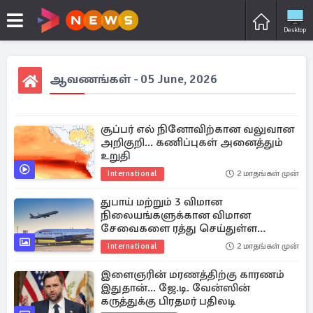
Desktop
ஆவணங்கள் - 05 June, 2026
சூப்பர் எல் நினோவிற்கான வலுவான
அறிகுறி... கணிப்புகள் அனைத்தும்
உறுதி
International
2 மாதங்கள் முன்
துபாய் மற்றும் 3 விமான
நிலையங்களுக்கான விமான
சேவைகளை ரத்து செய்துள்ள
பிரிட்டிஷ் ஏர்வேஸ்
International
2 மாதங்கள் முன்
இளைஞரின் மரணத்திற்கு காரணம்
இதுதான்... ஜே.டி. வேன்ஸின்
கருத்துக்கு பிரதமர் பதிலடி