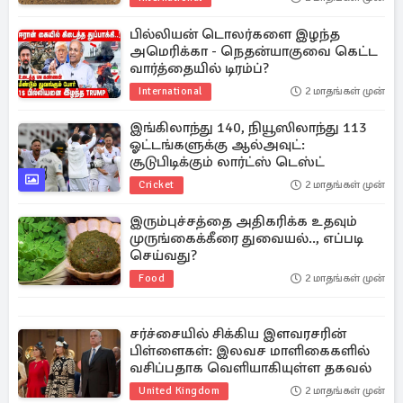
பில்லியன் டொலர்களை இழந்த
அமெரிக்கா - நெதன்யாகுவை கெட்ட
வார்த்தையில் டிரம்ப்?
International
2 மாதங்கள் முன்
இங்கிலாந்து 140, நியூஸிலாந்து 113
ஓட்டங்களுக்கு ஆல்அவுட்:
சூடுபிடிக்கும் லார்ட்ஸ் டெஸ்ட்
Cricket
2 மாதங்கள் முன்
இரும்புச்சத்தை அதிகரிக்க உதவும்
முருங்கைக்கீரை துவையல்.., எப்படி
செய்வது?
Food
2 மாதங்கள் முன்
சர்ச்சையில் சிக்கிய இளவரசரின்
பிள்ளைகள்: இலவச மாளிகைகளில்
வசிப்பதாக வெளியாகியுள்ள தகவல்
United Kingdom
2 மாதங்கள் முன்