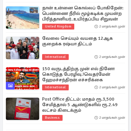
நான் உன்னை கொல்லப் போகிறேன்:
பெண்ணை நீரில் மூழ்கடிக்க முயன்ற
பிரித்தானியர்..உயிர்தப்பிய சிறுவன்
United Kingdom
2 மாதங்கள் முன்
வேலை செய்யும் வயதை 12ஆக
குறைக்க ரஷ்யா திட்டம்
International
2 மாதங்கள் முன்
150 வருடத்திற்கு முன் எல் நினோ
கொடுத்த பேரழிவு.!வெதர்மேன்
ஹேமச்சந்திரன் எச்சரிக்கை
International
2 மாதங்கள் முன்
Post Office திட்டம்: மாதம் ரூ.3,500
சேமித்தால் 5 ஆண்டுகளில் ரூ.2.49
லட்சம் கிடைக்கும்
Business
2 மாதங்கள் முன்