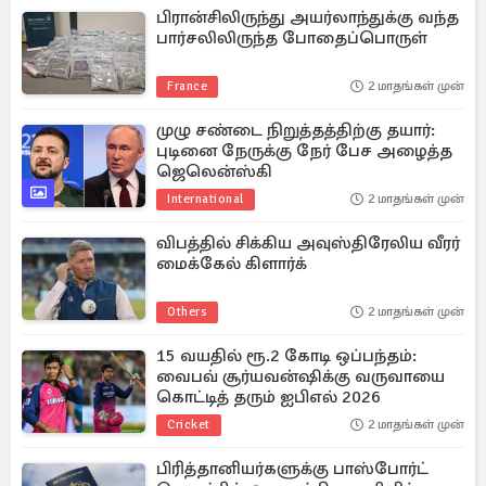
பிரான்சிலிருந்து அயர்லாந்துக்கு வந்த
பார்சலிலிருந்த போதைப்பொருள்
France
2 மாதங்கள் முன்
முழு சண்டை நிறுத்தத்திற்கு தயார்:
புடினை நேருக்கு நேர் பேச அழைத்த
ஜெலென்ஸ்கி
International
2 மாதங்கள் முன்
விபத்தில் சிக்கிய அவுஸ்திரேலிய வீரர்
மைக்கேல் கிளார்க்
Others
2 மாதங்கள் முன்
15 வயதில் ரூ.2 கோடி ஒப்பந்தம்:
வைபவ் சூர்யவன்ஷிக்கு வருவாயை
கொட்டித் தரும் ஐபிஎல் 2026
Cricket
2 மாதங்கள் முன்
பிரித்தானியர்களுக்கு பாஸ்போர்ட்