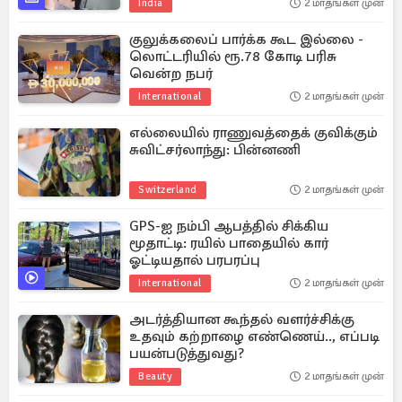
India
2 மாதங்கள் முன்
குலுக்கலைப் பார்க்க கூட இல்லை -
லொட்டரியில் ரூ.78 கோடி பரிசு
வென்ற நபர்
International
2 மாதங்கள் முன்
எல்லையில் ராணுவத்தைக் குவிக்கும்
சுவிட்சர்லாந்து: பின்னணி
Switzerland
2 மாதங்கள் முன்
GPS-ஐ நம்பி ஆபத்தில் சிக்கிய
மூதாட்டி: ரயில் பாதையில் கார்
ஓட்டியதால் பரபரப்பு
International
2 மாதங்கள் முன்
அடர்த்தியான கூந்தல் வளர்ச்சிக்கு
உதவும் கற்றாழை எண்ணெய்.., எப்படி
பயன்படுத்துவது?
Beauty
2 மாதங்கள் முன்