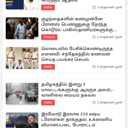
பெருகும் ஆதரவு
India
2 மாதங்கள் முன்
குழந்தைகளின் கண்முன்னே
பிரான்ஸ் பெண்ணுக்கு நேர்ந்த
கொடூரம்: பாகிஸ்தானியர்களுக்கு
மரண தண்டனை
France
2 மாதங்கள் முன்
மொபைலில் பேசிக்கொண்டிருந்த
மனைவி: சந்தேகத்தில் கணவன்
செய்த பயங்கர செயல்
India
2 மாதங்கள் முன்
தமிழகத்தில் இன்று 3
மாவட்டங்களுக்கு ஆரஞ்சு அலர்ட்-
வானிலை மையம் தகவல்
India
2 மாதங்கள் முன்
இரவோடு இரவாக 216 ரஷ்ய
ட்ரோன்கள் தாக்குதல்: உக்ரைனிய
விமானப்படை போராட்டம்