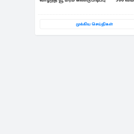
வாழ்ந்த யூ மரம் கண்டுபிடிப்பு
500 விம
முக்கிய செய்திகள்