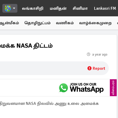
லங்காசிறி
மனிதன்
சினிமா
Lankasri FM
ஆன்மீகம்
தொழிநுட்பம்
வணிகம்
வாழ்க்கைமுறை
்க NASA திட்டம்
a year ago
Report
விளம்பரம்
ி நிறுவனமான NASA நிலவில் அணு உலை அமைக்க