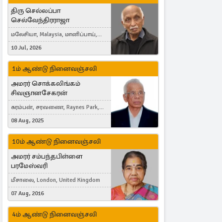
திரு செல்லப்பா
செல்வேந்திரராஜா
மலேசியா, Malaysia, மானிப்பாய்,
Duisburg, Germany, London, United
10 Jul, 2026
Kingdom
1ம் ஆண்டு நினைவஞ்சலி
அமரர் சொக்கலிங்கம்
சிவஞானசேகரன்
கரம்பன், சரவணை, Raynes Park,
London, United Kingdom
08 Aug, 2025
10ம் ஆண்டு நினைவஞ்சலி
அமரர் சம்பந்தபிள்ளை
பரமேஸ்வரி
மீசாலை, London, United Kingdom
07 Aug, 2016
4ம் ஆண்டு நினைவஞ்சலி