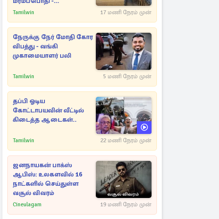
மர்மப்பொதி -
பின்னணியில் வெளியான
Tamilwin
17 மணி நேரம் முன்
காரணம்
நேருக்கு நேர் மோதி கோர
விபத்து - வங்கி
முகாமையாளர் பலி
Tamilwin
5 மணி நேரம் முன்
தப்பி ஓடிய
கோட்டாபயவின் வீட்டில்
கிடைத்த ஆடைகள்..
Tamilwin
22 மணி நேரம் முன்
ஜனநாயகன் பாக்ஸ்
ஆபிஸ்: உலகளவில் 16
நாட்களில் செய்துள்ள
வசூல் விவரம்
Cineulagam
19 மணி நேரம் முன்