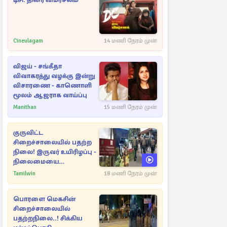
டிசி: திரை விமர்சனம்
Cineulagam
14 மணி நேரம் முன்
விஜய் - சங்கீதா
விவாகரத்து வழக்கு இன்று
விசாரணை - காணொளி
மூலம் ஆஜராக வாய்ப்பு
Manithan
15 மணி நேரம் முன்
குருவிட்ட
சிறைச்சாலையில் பதற்ற
நிலை! இருவர் உயிரிழப்பு -
நிலைமையை
கட்டுப்படுத்த பொலிஸார்
Tamilwin
18 மணி நேரம் முன்
கண்ணீர்புகை பிரயோகம்
பொரளை மெகசின்
சிறைச்சாலையில்
பதற்றநிலை..! சிக்கிய