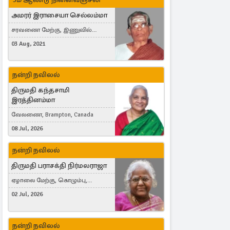
அமரர் இராசையா செல்லம்மா
சரவணை மேற்கு, இணுவில்
கிழக்கு
03 Aug, 2021
நன்றி நவிலல்
திருமதி கந்தசாமி
இரத்தினம்மா
வேலணை, Brampton, Canada
08 Jul, 2026
நன்றி நவிலல்
திருமதி பராசக்தி நிர்மலராஜா
ஏழாலை மேற்கு, கொழும்பு,
தங்காலை, London, United Kingdom
02 Jul, 2026
நன்றி நவிலல்