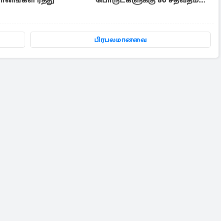
ானங்கள் ரத்து
பொருட்களுக்கு 80 சதவீதம்
தள்ளுபடி
பிரபலமானவை