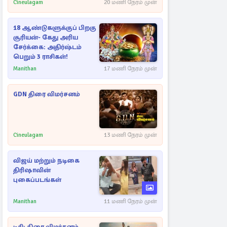
Cineulagam
20 மணி நேரம் முன்
18 ஆண்டுகளுக்குப் பிறகு
சூரியன்- கேது அரிய
சேர்க்கை: அதிர்ஷ்டம்
பெறும் 3 ராசிகள்!
Manithan
17 மணி நேரம் முன்
GDN திரை விமர்சனம்
Cineulagam
13 மணி நேரம் முன்
விஜய் மற்றும் நடிகை
திரிஷாவின்
புகைப்படங்கள்
Manithan
11 மணி நேரம் முன்