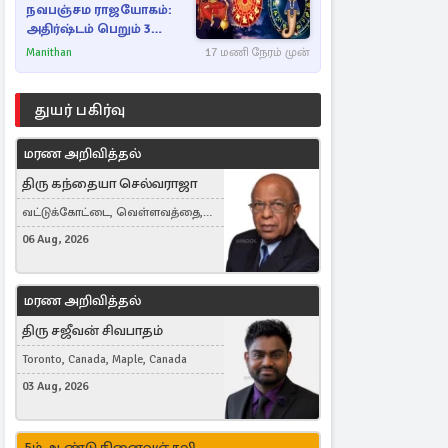
நவபஞ்சம ராஜயோகம்:
அதிர்ஷ்டம் பெறும் 3
ராசிகள்!
Manithan
17 மணி நேரம் முன்
துயர் பகிர்வு
மரண அறிவித்தல்
திரு கந்தையா செல்வராஜா
வட்டுக்கோட்டை, வெள்ளவத்தை,
Toronto, Canada
06 Aug, 2026
மரண அறிவித்தல்
திரு சஜீவன் சிவபாதம்
Toronto, Canada, Maple, Canada
03 Aug, 2026
5ம் ஆண்டு நினைவஞ்சலி