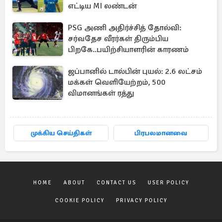
எட்டிய MI லண்டன்
PSG அணி அதிர்ச்சித் தோல்வி:
சர்வதேச வீரர்கள் திரும்பிய
பிறகே..பயிற்சியாளரின் காரணம்
ஜப்பானில் டால்பின் புயல்: 2.6 லட்சம்
மக்கள் வெளியேற்றம், 500
விமானங்கள் ரத்து
முக்கிய செய்திகள்
பிரபலமானவை
HOME
ABOUT
CONTACT US
USER POLICY
COOKIE POLICY
PRIVACY POLICY