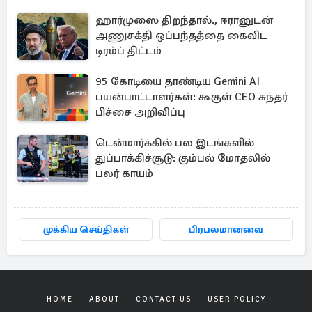
ஹார்முஸை திறந்தால்., ஈரானுடன்
அணுசக்தி ஒப்பந்தத்தை கைவிட
டிரம்ப் திட்டம்
95 கோடியை தாண்டிய Gemini AI
பயன்பாட்டாளர்கள்: கூகுள் CEO சுந்தர்
பிச்சை அறிவிப்பு
டென்மார்க்கில் பல இடங்களில்
துப்பாக்கிச்சூடு: கும்பல் மோதலில்
பலர் காயம்
முக்கிய செய்திகள்
பிரபலமானவை
HOME
ABOUT
CONTACT US
USER POLICY