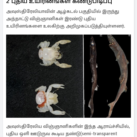
2 புதிய உயிரினங்கள் கண்டுபிடிப்பு
அவுஸ்திரேலியாவின் ஆழ்கடல் பகுதியில் இருந்து
அந்நாட்டு விஞ்ஞானிகள் இரண்டு புதிய
உயிரினங்களை உலகிற்கு அறிமுகப்படுத்தியுள்ளனர்.
அவுஸ்திரேலிய விஞ்ஞானிகளின் இந்த ஆராய்ச்சியில்,
புதிய ஒளி ஊடுருவ கூடிய நண்டு(semi-transparent