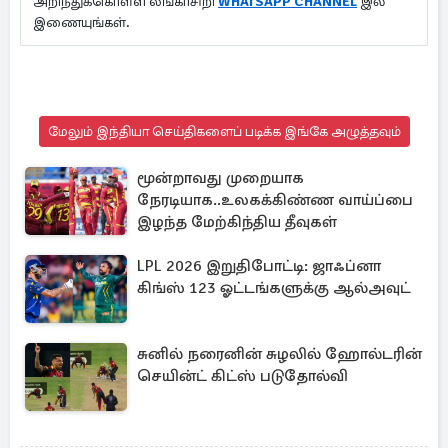
அறிந்துக்கொள்ள லங்காசிறி
WHATSAPP CHANNEL
இல்
இணையுங்கள்.
மேலும் இந்தியா செய்திகளைப் படிக்க இங்கே அழுத்தவும்
மூன்றாவது முறையாக
நேரடியாக..உலகக்கிண்ண வாய்ப்பை
இழந்த மேற்கிந்திய தீவுகள்
LPL 2026 இறுதிபோட்டி: ஜாஃப்னா
கிங்ஸ் 123 ஓட்டங்களுக்கு ஆல்அவுட்
சுனில் நரைனின் சுழலில் ஹோல்டரின்
செயின்ட் கிட்ஸ் படுதோல்வி