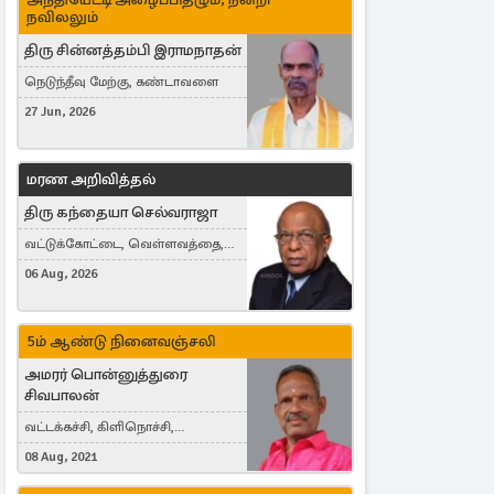
நவிலலும்
திரு சின்னத்தம்பி இராமநாதன்
நெடுந்தீவு மேற்கு, கண்டாவளை
27 Jun, 2026
மரண அறிவித்தல்
திரு கந்தையா செல்வராஜா
வட்டுக்கோட்டை, வெள்ளவத்தை,
Toronto, Canada
06 Aug, 2026
5ம் ஆண்டு நினைவஞ்சலி
அமரர் பொன்னுத்துரை
சிவபாலன்
வட்டக்கச்சி, கிளிநொச்சி,
வட்டக்கச்சி இராமநாதபுரம்
08 Aug, 2021