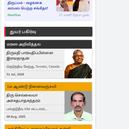
திருப்பம் - வழக்கை
வாபஸ் பெற்ற சங்கீதா!
Manithan
17 மணி நேரம் முன்
துயர் பகிர்வு
மரண அறிவித்தல்
திருமதி பார்வதிப்பிள்ளை
இராமநாதன்
நெடுந்தீவு மேற்கு, Toronto, Canada
31 Jul, 2026
1ம் ஆண்டு நினைவஞ்சலி
திரு செல்லையா
அச்சுதபாதசுந்தரம்
புங்குடுதீவு 10ம் வட்டாரம்,
கொள்ளுப்பிட்டி
09 Aug, 2025
அந்தியேட்டி அழைப்பிதழும், நன்றி