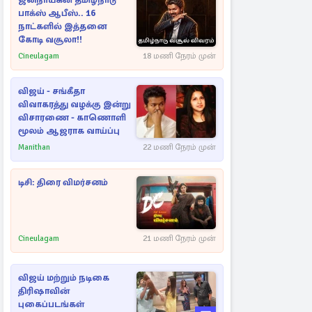
ஜனநாயகன் தமிழ்நாடு
பாக்ஸ் ஆபீஸ்.. 16
நாட்களில் இத்தனை
கோடி வசூலா!!
Cineulagam
18 மணி நேரம் முன்
விஜய் - சங்கீதா
விவாகரத்து வழக்கு இன்று
விசாரணை - காணொளி
மூலம் ஆஜராக வாய்ப்பு
Manithan
22 மணி நேரம் முன்
டிசி: திரை விமர்சனம்
Cineulagam
21 மணி நேரம் முன்
விஜய் மற்றும் நடிகை
திரிஷாவின்
புகைப்படங்கள்