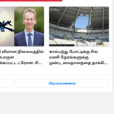
் விமான நிலையத்தில்
கால்பந்து போட்டிக்கு சில
பொருள்
மணி நேரங்களுக்கு
ப்பட்ட ட்ரோன்: சில
முன்பு.,மைதானத்தை தாக்கிய
தகவல்கள்
ரஷ்ய ஏவுகணை
பிரபலமானவை