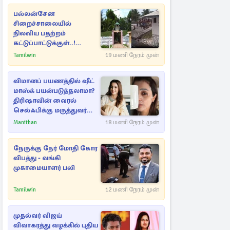
பல்லன்சேன
சிறைச்சாலையில்
நிலவிய பதற்றம்
கட்டுப்பாட்டுக்குள்..!
அதிரடியாக களமிறங்கிய
Tamilwin
19 மணி நேரம் முன்
அதிகாரிகள்
விமானப் பயணத்தில் ஷீட்
மாஸ்க் பயன்படுத்தலாமா?
திரிஷாவின் வைரல்
செல்ஃபிக்கு மருத்துவர்
விளக்கம்
Manithan
18 மணி நேரம் முன்
நேருக்கு நேர் மோதி கோர
விபத்து - வங்கி
முகாமையாளர் பலி
Tamilwin
12 மணி நேரம் முன்
முதல்வர் விஜய்
விவாகரத்து வழக்கில் புதிய