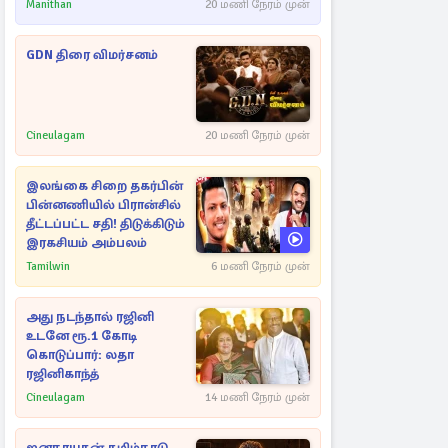
Manithan
20 மணி நேரம் முன்
GDN திரை விமர்சனம்
Cineulagam
20 மணி நேரம் முன்
இலங்கை சிறை தகர்பின்
பின்னணியில் பிரான்சில்
தீட்டப்பட்ட சதி! திடுக்கிடும்
இரகசியம் அம்பலம்
Tamilwin
6 மணி நேரம் முன்
அது நடந்தால் ரஜினி
உடனே ரூ.1 கோடி
கொடுப்பார்: லதா
ரஜினிகாந்த்
Cineulagam
14 மணி நேரம் முன்