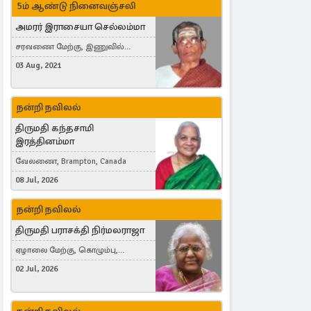
5ம் ஆண்டு நினைவஞ்சலி
அமரர் இராசையா செல்லம்மா
சரவணை மேற்கு, இணுவில்
கிழக்கு
03 Aug, 2021
நன்றி நவிலல்
திருமதி கந்தசாமி
இரத்தினம்மா
வேலணை, Brampton, Canada
08 Jul, 2026
நன்றி நவிலல்
திருமதி பராசக்தி நிர்மலராஜா
ஏழாலை மேற்கு, கொழும்பு,
தங்காலை, London, United Kingdom
02 Jul, 2026