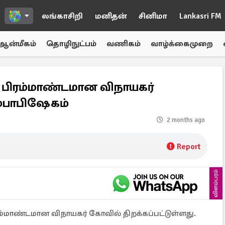
லங்காசிறி
மனிதன்
சினிமா
Lankasri FM
ஆன்மீகம்
தொழிநுட்பம்
வணிகம்
வாழ்க்கைமுறை
ட பிரம்மாண்டமான விநாயகர்
ம்பாபிஷேகம்
2 months ago
Report
விளம்பரம்
ரம்மாண்டமான விநாயகர் கோவில் திறக்கப்பட்டுள்ளது.