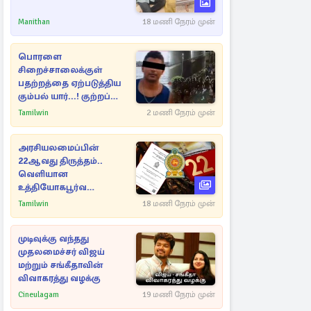
Manithan
18 மணி நேரம் முன்
பொரளை
சிறைச்சாலைக்குள்
பதற்றத்தை ஏற்படுத்திய
கும்பல் யார்...! குற்றப்
பின்னணி தொடர்பில்
Tamilwin
2 மணி நேரம் முன்
அதிர்ச்சித் தகவல்கள்
அரசியலமைப்பின்
22ஆவது திருத்தம்..
வெளியான
உத்தியோகபூர்வ
அறிவிப்பு!
Tamilwin
18 மணி நேரம் முன்
முடிவுக்கு வந்தது
முதலமைச்சர் விஜய்
மற்றும் சங்கீதாவின்
விவாகரத்து வழக்கு
Cineulagam
19 மணி நேரம் முன்