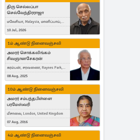
திரு செல்லப்பா
செல்வேந்திரராஜா
மலேசியா, Malaysia, மானிப்பாய்,
Duisburg, Germany, London, United
10 Jul, 2026
Kingdom
1ம் ஆண்டு நினைவஞ்சலி
அமரர் சொக்கலிங்கம்
சிவஞானசேகரன்
கரம்பன், சரவணை, Raynes Park,
London, United Kingdom
08 Aug, 2025
10ம் ஆண்டு நினைவஞ்சலி
அமரர் சம்பந்தபிள்ளை
பரமேஸ்வரி
மீசாலை, London, United Kingdom
07 Aug, 2016
4ம் ஆண்டு நினைவஞ்சலி