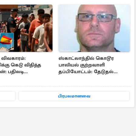
ா விவகாரம்:
ஸ்காட்லாந்தில் கொடூர
க்கு கெடு விதித்த
பாலியல் குற்றவாளி
்: பதிலடி
தப்பியோட்டம்: தேடுதல்
்கை உறுதி
வேட்டையில்
காவல்துறையினர்
பிரபலமானவை