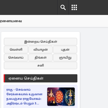
ஏனையவை
இன்றைய செய்திகள்
வெள்ளி
வியாழன்
புதன்
செவ்வாய்
திங்கள்
ஞாயிறு
சனி
ஏனைய செய்திகள்
ராகு - செவ்வாய்
சேர்க்கையால் உருவான
நவபஞ்சம ராஜயோகம்:
அதிர்ஷ்டம் பெறும் 3