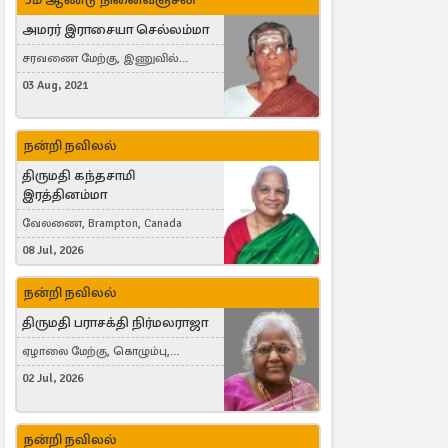
அமரர் இராசையா செல்லம்மா
சரவணை மேற்கு, இணுவில்
கிழக்கு
03 Aug, 2021
நன்றி நவிலல்
திருமதி கந்தசாமி
இரத்தினம்மா
வேலணை, Brampton, Canada
08 Jul, 2026
நன்றி நவிலல்
திருமதி பராசக்தி நிர்மலராஜா
ஏழாலை மேற்கு, கொழும்பு,
தங்காலை, London, United Kingdom
02 Jul, 2026
நன்றி நவிலல்