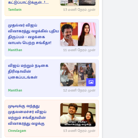
கட்டுப்பாட்டுக்குள்..!
அதிரடியாக களமிறங்கிய
Tamilwin
13 மணி நேரம் முன்
அதிகாரிகள்
முதல்வர் விஜய்
விவாகரத்து வழக்கில் புதிய
திருப்பம் - வழக்கை
வாபஸ் பெற்ற சங்கீதா!
Manithan
11 மணி நேரம் முன்
விஜய் மற்றும் நடிகை
திரிஷாவின்
புகைப்படங்கள்
Manithan
12 மணி நேரம் முன்
முடிவுக்கு வந்தது
முதலமைச்சர் விஜய்
மற்றும் சங்கீதாவின்
விவாகரத்து வழக்கு
Cineulagam
13 மணி நேரம் முன்