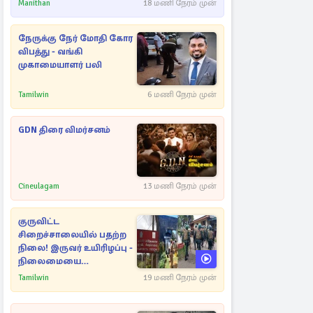
ராசிகள்!
Manithan
18 மணி நேரம் முன்
நேருக்கு நேர் மோதி கோர
விபத்து - வங்கி
முகாமையாளர் பலி
Tamilwin
6 மணி நேரம் முன்
GDN திரை விமர்சனம்
Cineulagam
13 மணி நேரம் முன்
குருவிட்ட
சிறைச்சாலையில் பதற்ற
நிலை! இருவர் உயிரிழப்பு -
நிலைமையை
கட்டுப்படுத்த பொலிஸார்
Tamilwin
19 மணி நேரம் முன்
கண்ணீர்புகை பிரயோகம்