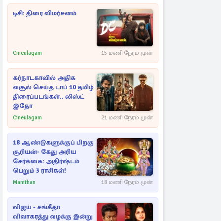
டிசி: திரை விமர்சனம்
Cineulagam
15 மணி நேரம் முன்
கர்நாடகாவில் அதிக
வசூல் செய்த டாப் 10 தமிழ்
திரைப்படங்கள்.. லிஸ்ட்
இதோ
Cineulagam
21 மணி நேரம் முன்
18 ஆண்டுகளுக்குப் பிறகு
சூரியன்- கேது அரிய
சேர்க்கை: அதிர்ஷ்டம்
பெறும் 3 ராசிகள்!
Manithan
18 மணி நேரம் முன்
விஜய் - சங்கீதா
விவாகரத்து வழக்கு இன்று