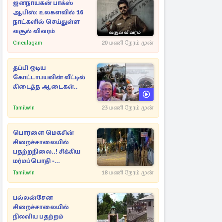
ஜனநாயகன் பாக்ஸ்
ஆபிஸ்: உலகளவில் 16
நாட்களில் செய்துள்ள
வசூல் விவரம்
Cineulagam
20 மணி நேரம் முன்
தப்பி ஓடிய
கோட்டாபயவின் வீட்டில்
கிடைத்த ஆடைகள்..
Tamilwin
23 மணி நேரம் முன்
பொரளை மெகசின்
சிறைச்சாலையில்
பதற்றநிலை..! சிக்கிய
மர்மப்பொதி -
பின்னணியில் வெளியான
Tamilwin
18 மணி நேரம் முன்
காரணம்
பல்லன்சேன
சிறைச்சாலையில்
நிலவிய பதற்றம்