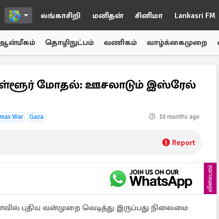
லங்காசிறி
மனிதன்
சினிமா
Lankasri FM
ஆன்மீகம்
தொழிநுட்பம்
வணிகம்
வாழ்க்கைமுறை
 உள்ளூர் மோதல்: ஊசலாடும் இஸ்ரேல்
amas War
Gaza
10 months ago
Report
விளம்பரம்
காசாவில் புதிய வன்முறை வெடித்து இருப்பது நிலைமை