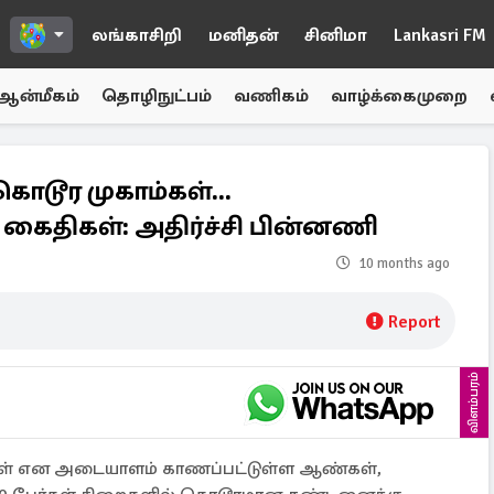
லங்காசிறி
மனிதன்
சினிமா
Lankasri FM
ஆன்மீகம்
தொழிநுட்பம்
வணிகம்
வாழ்க்கைமுறை
ொடூர முகாம்கள்...
0 கைதிகள்: அதிர்ச்சி பின்னணி
10 months ago
Report
விளம்பரம்
கள் என அடையாளம் காணப்பட்டுள்ள ஆண்கள்,