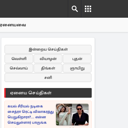
ஏனையவை
இன்றைய செய்திகள்
வெள்ளி
வியாழன்
புதன்
செவ்வாய்
திங்கள்
ஞாயிறு
சனி
ஏனைய செய்திகள்
கயல் சீரியல் நடிகை
சைத்ரா ரெட்டி விவாகரத்து
பெறுகிறாரா?... என்ன
செய்துள்ளார் பாருங்க