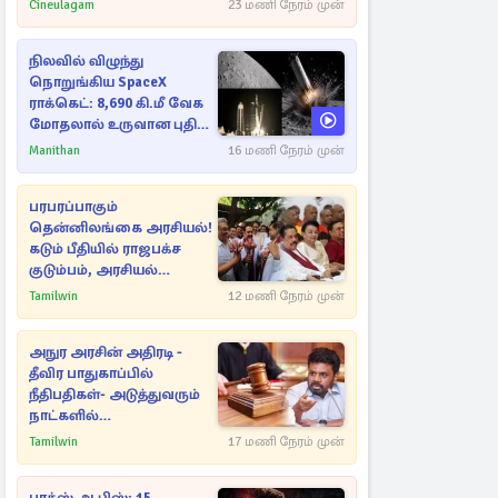
Cineulagam
23 மணி நேரம் முன்
நிலவில் விழுந்து
நொறுங்கிய SpaceX
ராக்கெட்: 8,690 கி.மீ வேக
மோதலால் உருவான புதிய
பள்ளம்!
Manithan
16 மணி நேரம் முன்
பரபரப்பாகும்
தென்னிலங்கை அரசியல்!
கடும் பீதியில் ராஜபக்ச
குடும்பம், அரசியல்
நட்புகள்
Tamilwin
12 மணி நேரம் முன்
அநுர அரசின் அதிரடி -
தீவிர பாதுகாப்பில்
நீதிபதிகள்- அடுத்துவரும்
நாட்களில்
அம்பலமாகவுள்ள ரகசியம்
Tamilwin
17 மணி நேரம் முன்