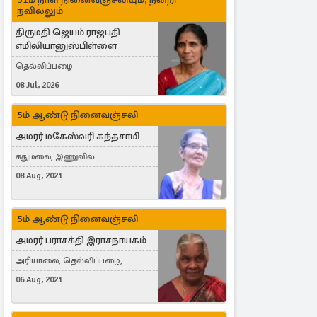
நவிலலும்
திருமதி ஜெயம் ராஜபதி
எமிலியானுஸ்பிள்ளை
தெல்லிப்பழை
08 Jul, 2026
5ம் ஆண்டு நினைவஞ்சலி
அமரர் மகேஸ்வரி கந்தசாமி
சுதுமலை, இணுவில்
08 Aug, 2021
5ம் ஆண்டு நினைவஞ்சலி
அமரர் பராசக்தி இராசநாயகம்
அரியாலை, தெல்லிப்பழை,
Montreal, Canada
06 Aug, 2021