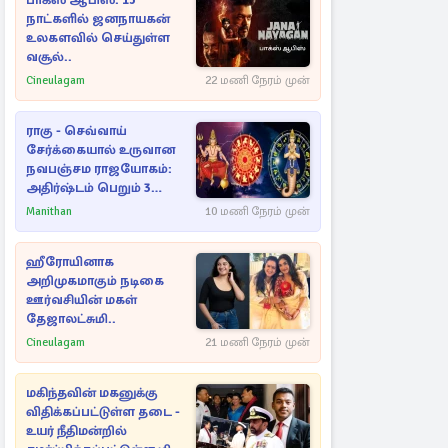
பாக்ஸ் ஆபிஸ்: 15
நாட்களில் ஜனநாயகன்
உலகளவில் செய்துள்ள
வசூல்..
Cineulagam
22 மணி நேரம் முன்
ராகு - செவ்வாய்
சேர்க்கையால் உருவான
நவபஞ்சம ராஜயோகம்:
அதிர்ஷ்டம் பெறும் 3
ராசிகள்!
Manithan
10 மணி நேரம் முன்
ஹீரோயினாக
அறிமுகமாகும் நடிகை
ஊர்வசியின் மகள்
தேஜாலட்சுமி..
Cineulagam
21 மணி நேரம் முன்
மகிந்தவின் மகனுக்கு
விதிக்கப்பட்டுள்ள தடை -
உயர் நீதிமன்றில்