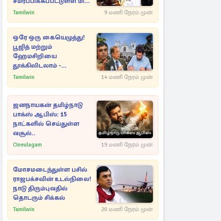
சமர்ப்பிக்கப்பட்டுள்ள மிக
முக்கிய ஆவணங்கள்!
Tamilwin
9 மணி நேரம் முன்
ஒரே ஒரு கையெழுத்து!
பூஜித் மற்றும்
ஹேமசிறியை
தூக்கிலிடலாம் -
அநுரவுக்குச் சென்ற
Tamilwin
14 மணி நேரம் முன்
அறிவுரை..
ஜனநாயகன் தமிழ்நாடு
பாக்ஸ் ஆபிஸ்: 15
நாட்களில் செய்துள்ள
வசூல்..
Cineulagam
19 மணி நேரம் முன்
மோசமடைந்துள்ள பசில்
ராஜபக்சவின் உடல்நிலை!
நாடு திரும்புவதில்
தொடரும் சிக்கல்
Tamilwin
20 மணி நேரம் முன்