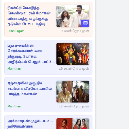
ரீஎன்ட்ரி கொடுத்த
கெனிஷா.. ரவி மோகன்
விவாகரத்து வழக்குக்கு
நடுவில் போட்ட பதிவு
Cineulagam
9 மணி நேரம் முன்
புதன்–சுக்கிரன்
சேர்க்கையால் லாப
திருஷ்டி யோகம்:
அதிர்ஷ்டம் பெறும் டாப் 3
ராசிகள்!
Manithan
19 மணி நேரம் முன்
தந்தையின் இறுதிச்
சடங்கை வீடியோ காலில்
பார்த்த மகள்கள்!
Manithan
17 மணி நேரம் முன்
அம்மாவுடன் முதல் படம்...
ஹீரோயினாக