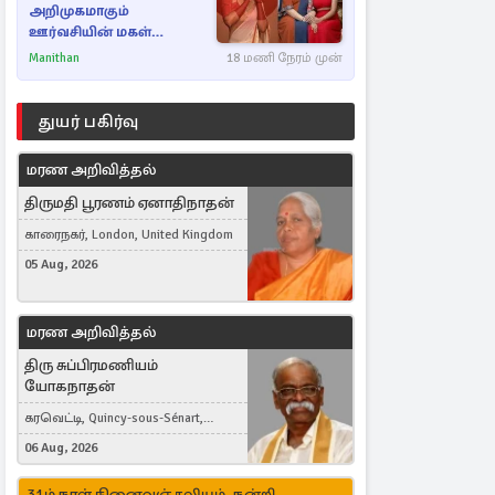
அறிமுகமாகும்
ஊர்வசியின் மகள்
தேஜலட்சுமி!
Manithan
18 மணி நேரம் முன்
துயர் பகிர்வு
மரண அறிவித்தல்
திருமதி பூரணம் ஏனாதிநாதன்
காரைநகர், London, United Kingdom
05 Aug, 2026
மரண அறிவித்தல்
திரு சுப்பிரமணியம்
யோகநாதன்
கரவெட்டி, Quincy-sous-Sénart,
France
06 Aug, 2026
31ம் நாள் நினைவஞ்சலியும், நன்றி