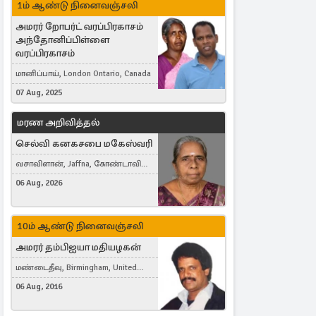
1ம் ஆண்டு நினைவஞ்சலி
அமரர் றோபர்ட் வரப்பிரகாசம்
அந்தோனிப்பிள்ளை
வரப்பிரகாசம்
மானிப்பாய், London Ontario, Canada
07 Aug, 2025
மரண அறிவித்தல்
செல்வி கனகசபை மகேஸ்வரி
வசாவிளான், Jaffna, கோண்டாவில்
கிழக்கு
06 Aug, 2026
10ம் ஆண்டு நினைவஞ்சலி
அமரர் தம்பிஐயா மதியழகன்
மண்டைதீவு, Birmingham, United
Kingdom
06 Aug, 2016