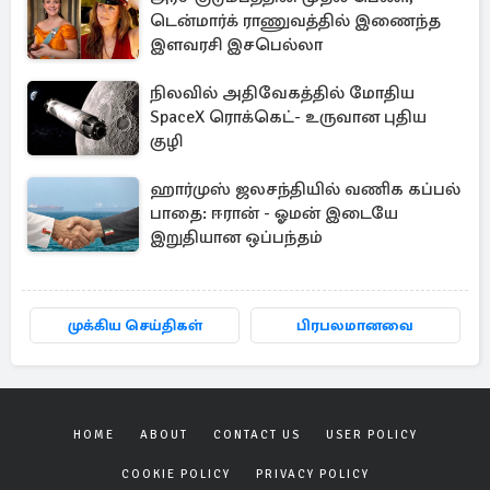
டென்மார்க் ராணுவத்தில் இணைந்த
இளவரசி இசபெல்லா
நிலவில் அதிவேகத்தில் மோதிய
SpaceX ரொக்கெட்- உருவான புதிய
குழி
ஹார்முஸ் ஜலசந்தியில் வணிக கப்பல்
பாதை: ஈரான் - ஓமன் இடையே
இறுதியான ஒப்பந்தம்
முக்கிய செய்திகள்
பிரபலமானவை
HOME
ABOUT
CONTACT US
USER POLICY
COOKIE POLICY
PRIVACY POLICY