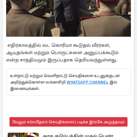
எதிர்காலத்தில் வட கொரியா கூடுதல் வீரர்கள்,
ஆயுதங்கள் மற்றும் பொருட்களை அனுப்பக்கூடும்
என்ற சாத்தியமும் இருப்பதாக தெரியவந்துள்ளது.
உள்நாட்டு மற்றும் வெளிநாட்டு செய்திகளை உடனுக்குடன்
அறிந்துக்கொள்ள லங்காசிறி
WHATSAPP CHANNEL
இல்
இணையுங்கள்.
மேலும் சர்வதேசம் செய்திகளைப் படிக்க இங்கே அழுத்தவும்
அரச குடும்பத்தின் முதல் பெண்.,