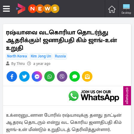
Desktop
ரஷ்யாவை வடகொரியா தொடர்ந்து
ஆதரிக்கும்! ஜனாதிபதி கிம் ஜாங்-உன்
உறுதி
North Korea
Kim Jong Un
Russia
By Thiru
a year ago
விளம்பரம்
உக்ரைனுடனான போரில் ரஷ்யாவுக்கு தனது நாட்டின்
ஆதரவு தொடரும் என்று வட கொரிய ஜனாதிபதி கிம்
ஜாங்-உன் மீண்டும் உறுதிபடத் தெரிவித்துள்ளார்.