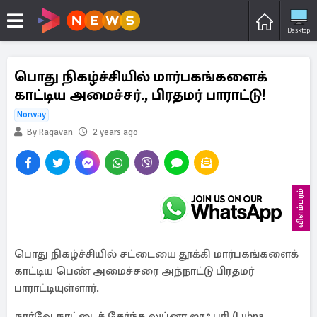
Desktop
பொது நிகழ்ச்சியில் மார்பகங்களைக்
காட்டிய அமைச்சர்., பிரதமர் பாராட்டு!
Norway
By Ragavan
2 years ago
விளம்பரம்
பொது நிகழ்ச்சியில் சட்டையை தூக்கி மார்பகங்களைக்
காட்டிய பெண் அமைச்சரை அந்நாட்டு பிரதமர்
பாராட்டியுள்ளார்.
நார்வே நாட்டைச் சேர்ந்த லுப்னா ஜாஃபரி (Lubna