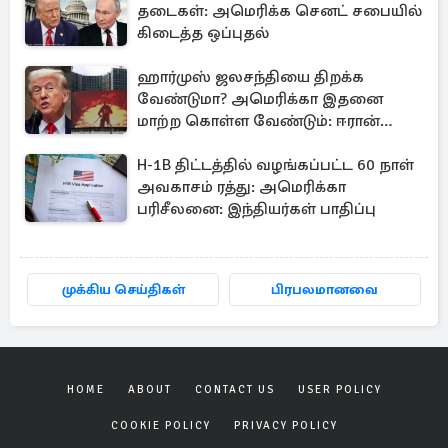
தடைகள்: அமெரிக்க செனட் சபையில்
கிடைத்த ஒப்புதல்
ஹார்முஸ் ஜலசந்தியை திறக்க
வேண்டுமா? அமெரிக்கா இதனை
மாற்ற கொள்ள வேண்டும்: ஈரான்
திட்டவட்டம்
H-1B திட்டத்தில் வழங்கப்பட்ட 60 நாள்
அவகாசம் ரத்து: அமெரிக்கா
பரிசீலனை: இந்தியர்கள் பாதிப்பு
முக்கிய செய்திகள்
பிரபலமானவை
HOME
ABOUT
CONTACT US
USER POLICY
COOKIE POLICY
PRIVACY POLICY