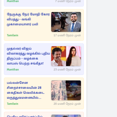
Manithan
7 மணி நேரம் முன்
நேருக்கு நேர் மோதி கோர
விபத்து - வங்கி
முகாமையாளர் பலி
Tamilwin
17 மணி நேரம் முன்
முதல்வர் விஜய்
விவாகரத்து வழக்கில் புதிய
திருப்பம் - வழக்கை
வாபஸ் பெற்ற சங்கீதா!
Manithan
23 மணி நேரம் முன்
பல்லன்சேன
சிறைச்சாலையின் 28
கைதிகள் வெலிக்கடை
மருத்துவமனையில்
அனுமதி
Tamilwin
20 மணி நேரம் முன்