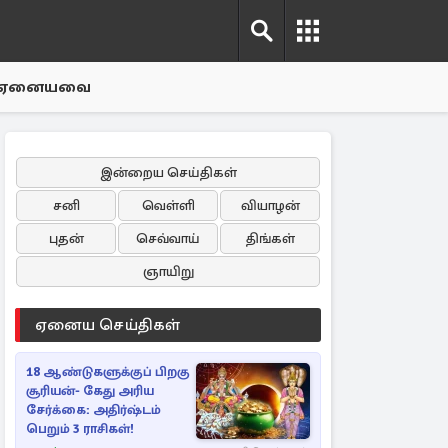
ஏனையவை
இன்றைய செய்திகள்
சனி
வெள்ளி
வியாழன்
புதன்
செவ்வாய்
திங்கள்
ஞாயிறு
ஏனைய செய்திகள்
18 ஆண்டுகளுக்குப் பிறகு
சூரியன்- கேது அரிய
சேர்க்கை: அதிர்ஷ்டம்
பெறும் 3 ராசிகள்!