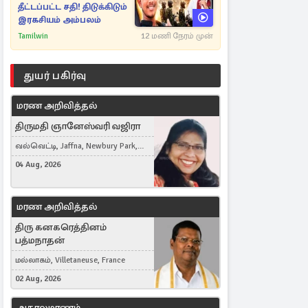
தீட்டப்பட்ட சதி! திடுக்கிடும்
இரகசியம் அம்பலம்
Tamilwin
12 மணி நேரம் முன்
துயர் பகிர்வு
மரண அறிவித்தல்
திருமதி ஞானேஸ்வரி வஜிரா
வல்வெட்டி, Jaffna, Newbury Park,
United Kingdom
04 Aug, 2026
மரண அறிவித்தல்
திரு கனகரெத்தினம்
பத்மநாதன்
மல்லாகம், Villetaneuse, France
02 Aug, 2026
அகாலமரணம்