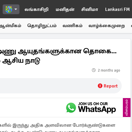
லங்காசிறி
மனிதன்
சினிமா
Lankasri FM
ஆன்மீகம்
தொழிநுட்பம்
வணிகம்
வாழ்க்கைமுறை
அணு ஆயுதங்களுக்கான தொகை...
் ஆசிய நாடு
2 months ago
Report
விளம்பரம்
்களில் இருந்து அதிக அளவிலான போர்க்குண்டுகளை