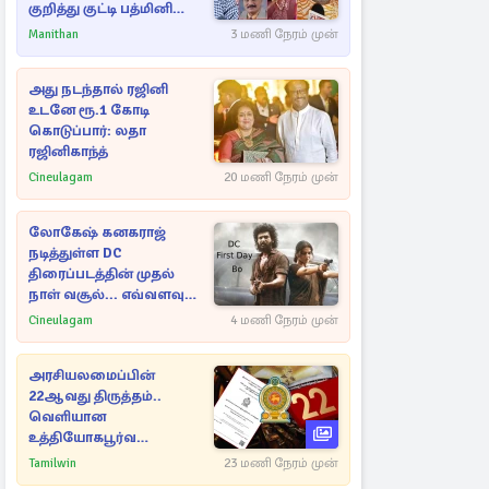
குறித்து குட்டி பத்மினி
பரபரப்பு பேட்டி
Manithan
3 மணி நேரம் முன்
அது நடந்தால் ரஜினி
உடனே ரூ.1 கோடி
கொடுப்பார்: லதா
ரஜினிகாந்த்
Cineulagam
20 மணி நேரம் முன்
லோகேஷ் கனகராஜ்
நடித்துள்ள DC
திரைப்படத்தின் முதல்
நாள் வசூல்... எவ்வளவு
தெரியுமா?
Cineulagam
4 மணி நேரம் முன்
அரசியலமைப்பின்
22ஆவது திருத்தம்..
வெளியான
உத்தியோகபூர்வ
அறிவிப்பு!
Tamilwin
23 மணி நேரம் முன்