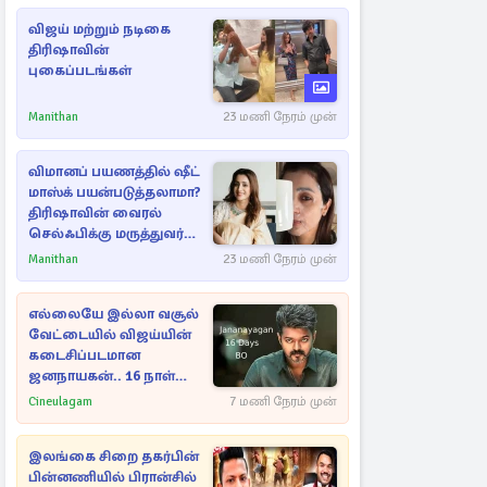
விஜய் மற்றும் நடிகை
திரிஷாவின்
புகைப்படங்கள்
Manithan
23 மணி நேரம் முன்
விமானப் பயணத்தில் ஷீட்
மாஸ்க் பயன்படுத்தலாமா?
திரிஷாவின் வைரல்
செல்ஃபிக்கு மருத்துவர்
விளக்கம்
Manithan
23 மணி நேரம் முன்
எல்லையே இல்லா வசூல்
வேட்டையில் விஜய்யின்
கடைசிப்படமான
ஜனநாயகன்.. 16 நாள்
பாக்ஸ் ஆபிஸ்
Cineulagam
7 மணி நேரம் முன்
இலங்கை சிறை தகர்பின்
பின்னணியில் பிரான்சில்