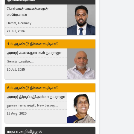
செல்வன் வலன்ரைன்
ஸ்ரெவான்
Hamm, Germany
27 Jul, 2026
1ம் ஆண்டு நினைவஞ்சலி
அமரர் கனகநாயகம் நடராஜா
கோண்டாவில்,
புன்னாலைக்கட்டுவன், சவுதி
20 Jul, 2025
அரேபியா, Saudi Arabia, ஜேர்மனி,
Germany, Brampton, Canada
6ம் ஆண்டு நினைவஞ்சலி
அமரர் திருப்பதிஅம்மா நடராஜா
துன்னாலை மத்தி, New Jersey,
United States, Toronto, Canada
15 Aug, 2020
மரண அறிவித்தல்