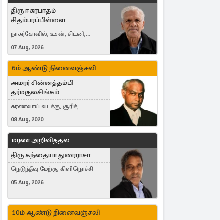
திரு ஈசுரபாதம்
சிதம்பரப்பிள்ளை
நாகர்கோவில், உசன், சிட்னி,
Australia
07 Aug, 2026
6ம் ஆண்டு நினைவஞ்சலி
அமரர் சின்னத்தம்பி
தர்மகுலசிங்கம்
கரணவாய் வடக்கு, சூரிச்,
Switzerland
08 Aug, 2020
மரண அறிவித்தல்
திரு கந்தையா துரைராசா
நெடுந்தீவு மேற்கு, கிளிநொச்சி
05 Aug, 2026
10ம் ஆண்டு நினைவஞ்சலி