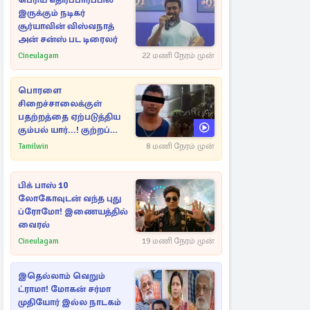
பெரிய எதிர்ப்பார்ப்பில்
இருக்கும் நடிகர்
சூர்யாவின் விஸ்வநாத்
அன் சன்ஸ் பட டிரைலர்
Cineulagam
22 மணி நேரம் முன்
பொரளை
சிறைச்சாலைக்குள்
பதற்றத்தை ஏற்படுத்திய
கும்பல் யார்...! குற்றப்
பின்னணி தொடர்பில்
Tamilwin
8 மணி நேரம் முன்
அதிர்ச்சித் தகவல்கள்
பிக் பாஸ் 10
லோகோவுடன் வந்த புது
ப்ரோமோ! இணையத்தில்
வைரல்
Cineulagam
19 மணி நேரம் முன்
இதெல்லாம் வெறும்
ட்ராமா! மோகன் சர்மா
முதியோர் இல்ல நாடகம்