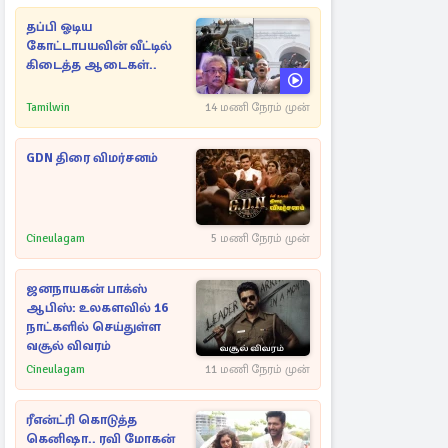
தப்பி ஓடிய
கோட்டாபயவின் வீட்டில்
கிடைத்த ஆடைகள்..
Tamilwin
14 மணி நேரம் முன்
GDN திரை விமர்சனம்
Cineulagam
5 மணி நேரம் முன்
ஜனநாயகன் பாக்ஸ்
ஆபிஸ்: உலகளவில் 16
நாட்களில் செய்துள்ள
வசூல் விவரம்
Cineulagam
11 மணி நேரம் முன்
ரீஎன்ட்ரி கொடுத்த
கெனிஷா.. ரவி மோகன்