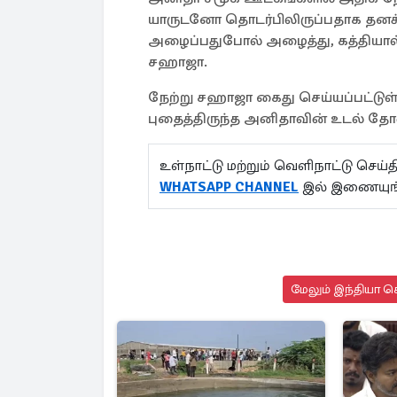
யாருடனோ தொடர்பிலிருப்பதாக தனக்க
அழைப்பதுபோல் அழைத்து, கத்தியால் க
சஹாஜா.
நேற்று சஹாஜா கைது செய்யப்பட்டுள
புதைத்திருந்த அனிதாவின் உடல் தோண
உள்நாட்டு மற்றும் வெளிநாட்டு செ
WHATSAPP CHANNEL
இல் இணையுங
மேலும் இந்தியா செ