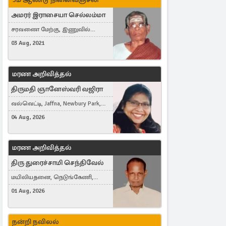
அமரர் இராசையா செல்லம்மா
சரவணை மேற்கு, இணுவில்
கிழக்கு
03 Aug, 2021
மரண அறிவித்தல்
திருமதி ஞானேஸ்வரி வஜிரா
வல்வெட்டி, Jaffna, Newbury Park,
United Kingdom
04 Aug, 2026
மரண அறிவித்தல்
திரு துரைச்சாமி செந்திவேல்
மயிலியதனை, நெடுங்கேணி,
கம்பர்மலை
01 Aug, 2026
நன்றி நவிலல்