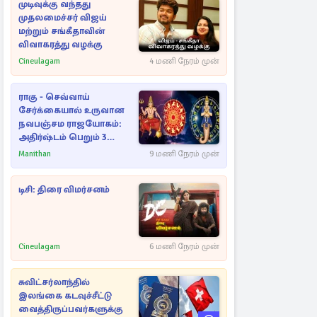
முடிவுக்கு வந்தது
முதலமைச்சர் விஜய்
மற்றும் சங்கீதாவின்
விவாகரத்து வழக்கு
Cineulagam
4 மணி நேரம் முன்
ராகு - செவ்வாய்
சேர்க்கையால் உருவான
நவபஞ்சம ராஜயோகம்:
அதிர்ஷ்டம் பெறும் 3
ராசிகள்!
Manithan
9 மணி நேரம் முன்
டிசி: திரை விமர்சனம்
Cineulagam
6 மணி நேரம் முன்
சுவிட்சர்லாந்தில்
இலங்கை கடவுச்சீட்டு
வைத்திருப்பவர்களுக்கு