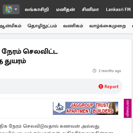
லங்காசிறி
மனிதன்
சினிமா
Lankasri FM
ஆன்மீகம்
தொழிநுட்பம்
வணிகம்
வாழ்க்கைமுறை
நேரம் செலவிட்ட
 துயரம்
2 months ago
Report
விளம்பரம்
ிக நேரம் செலவிடுவதால் கணவன் அல்லது