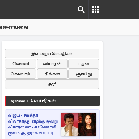
ஏனையவை
இன்றைய செய்திகள்
வெள்ளி
வியாழன்
புதன்
செவ்வாய்
திங்கள்
ஞாயிறு
சனி
ஏனைய செய்திகள்
விஜய் - சங்கீதா
விவாகரத்து வழக்கு இன்று
விசாரணை - காணொளி
மூலம் ஆஜராக வாய்ப்பு