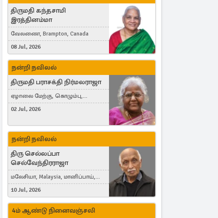
திருமதி கந்தசாமி
இரத்தினம்மா
வேலணை, Brampton, Canada
08 Jul, 2026
நன்றி நவிலல்
திருமதி பராசக்தி நிர்மலராஜா
ஏழாலை மேற்கு, கொழும்பு,
தங்காலை, London, United Kingdom
02 Jul, 2026
நன்றி நவிலல்
திரு செல்லப்பா
செல்வேந்திரராஜா
மலேசியா, Malaysia, மானிப்பாய்,
Duisburg, Germany, London, United
10 Jul, 2026
Kingdom
4ம் ஆண்டு நினைவஞ்சலி