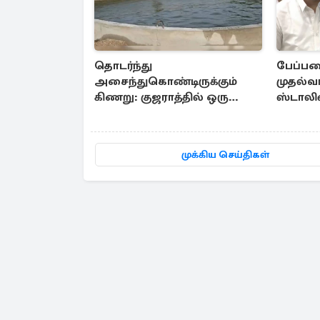
தொடர்ந்து
பேப்பர
அசைந்துகொண்டிருக்கும்
முதல்வர
கிணறு: குஜராத்தில் ஒரு
ஸ்டாலி
சுவாரஸ்ய நிகழ்வு
முக்கிய செய்திகள்