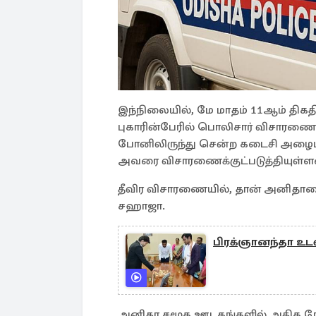
இந்நிலையில், மே மாதம் 11ஆம் திக
புகாரின்பேரில் பொலிசார் விசாரண
போனிலிருந்து சென்ற கடைசி அழைப்
அவரை விசாரணைக்குட்படுத்தியுள்ளன
தீவிர விசாரணையில், தான் அனிதாவை
சஹாஜா.
பிரக்ஞானந்தா உட
அனிதா சமூக ஊடகங்களில் அதிக நே