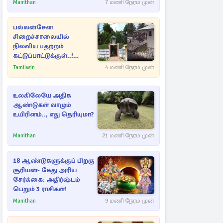
Manithan
7 மணி நேரம் முன்
பல்லன்சேன
சிறைச்சாலையில்
நிலவிய பதற்றம்
கட்டுப்பாட்டுக்குள்..!
அதிரடியாக களமிறங்கிய
Tamilwin
4 மணி நேரம் முன்
அதிகாரிகள்
உலகிலேயே அதிக
ஆண்டுகள் வாழும்
உயிரினம்.., எது தெரியுமா?
Manithan
21 மணி நேரம் முன்
18 ஆண்டுகளுக்குப் பிறகு
சூரியன்- கேது அரிய
சேர்க்கை: அதிர்ஷ்டம்
பெறும் 3 ராசிகள்!
Manithan
9 மணி நேரம் முன்