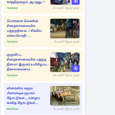
காத்திருக்கும் ஆபத்து..!
Tamilwin
15 மணி நேரம் முன்
பொரளை மெகசின்
சிறைச்சாலையில்
பதற்றநிலை..! சிக்கிய
மர்மப்பொதி -
பின்னணியில் வெளியான
Tamilwin
9 மணி நேரம் முன்
காரணம்
குருவிட்ட
சிறைச்சாலையில் பதற்ற
நிலை! இருவர் உயிரிழப்பு -
நிலைமையை
கட்டுப்படுத்த பொலிஸார்
Tamilwin
10 மணி நேரம் முன்
கண்ணீர்புகை பிரயோகம்
விரைவில் வரும்
பிளாஸ்டிக் ரூபாய்
நோட்டுகள்.., பழைய
காகித நோட்டுகள்
செல்லுமா?
Manithan
21 மணி நேரம் முன்