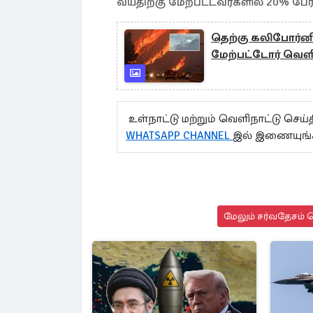
வயதிற்கு மேற்பட்டவர்களில் 20% பேர
தெற்கு கலிபோர்னியா
மேற்பட்டோர் வெள
உள்நாட்டு மற்றும் வெளிநாட்டு செ
WHATSAPP CHANNEL
இல் இணையுங்
மேலும் சர்வதேசம் ச