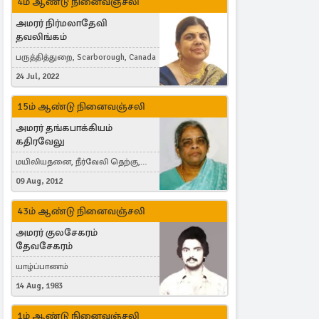
4ம் ஆண்டு நினைவஞ்சலி
அமரர் நிர்மலாதேவி
தவலிங்கம்
பருத்தித்துறை, Scarborough, Canada
24 Jul, 2022
15ம் ஆண்டு நினைவஞ்சலி
அமரர் தங்கபாக்கியம்
கதிரவேலு
மயிலியதனை, நீர்வேலி தெற்கு,
Herning, Denmark
09 Aug, 2012
43ம் ஆண்டு நினைவஞ்சலி
அமரர் குலசேகரம்
தேவசேகரம்
யாழ்ப்பாணம்
14 Aug, 1983
1ம் ஆண்டு நினைவஞ்சலி