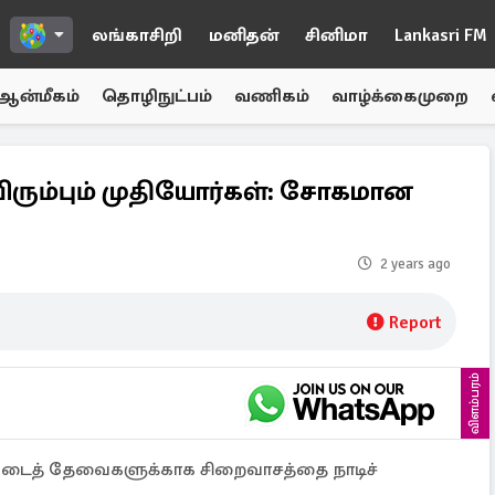
லங்காசிறி
மனிதன்
சினிமா
Lankasri FM
ஆன்மீகம்
தொழிநுட்பம்
வணிகம்
வாழ்க்கைமுறை
ிரும்பும் முதியோர்கள்: சோகமான
2 years ago
Report
விளம்பரம்
ிப்படைத் தேவைகளுக்காக சிறைவாசத்தை நாடிச்