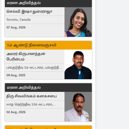
மரண அறிவித்தல்
செல்வி இஷா துரைராஜா
Toronto, Canada
07 Aug, 2026
1ம் ஆண்டு நினைவஞ்சலி
அமரர் கிருபானந்தன்
பேரின்பம்
புங்குடுதீவு 1ம் வட்டாரம், புங்குடுதீவு,
India, Lausanne, Switzerland
09 Aug, 2025
மரண அறிவித்தல்
திரு சிவலிங்கம் கனகசபை
யாழ் நெடுந்தீவு 12ம் வட்டாரம்,
Jaffna, நயினாதீவு, London, United
02 Aug, 2026
Kingdom