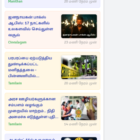
Manithan
20 மணி நேரம் முன்
ஜனநாயகன் பாக்ஸ்
ஆபிஸ்: 17 நாட்களில்
உலகளவில் செய்துள்ள
வசூல்
Cineulagam
23 மணி நேரம் முன்
பரபரப்பை ஏற்படுத்திய
துண்டிக்கப்பட்ட
மனிதத்தலை -
பின்னணியில்
மறைந்துள்ள மர்மம்
Tamilwin
20 மணி நேரம் முன்
அரச ஊழியர்களுக்கான
சம்பளம் வழங்கும்
முறையில் மாற்றம்.. நிதி
அமைச்சு எடுத்துள்ள புதிய
நடவடிக்கை
Tamilwin
14 மணி நேரம் முன்