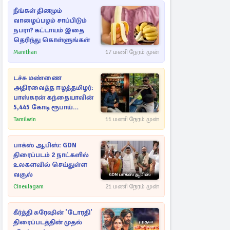
நீங்கள் தினமும்
வாழைப்பழம் சாப்பிடும்
நபரா? கட்டாயம் இதை
தெரிந்து கொள்ளுங்கள்
Manithan
17 மணி நேரம் முன்
டச்சு மண்ணை
அதிரவைத்த ஈழத்தமிழர்:
பாஸ்கரன் கந்தையாவின்
5,445 கோடி ரூபாய்
சாம்ராஜ்யம்
Tamilwin
11 மணி நேரம் முன்
பாக்ஸ் ஆபிஸ்: GDN
திரைப்படம் 2 நாட்களில்
உலகளவில் செய்துள்ள
வசூல்
Cineulagam
21 மணி நேரம் முன்
கீர்த்தி சுரேஷின் 'டோரதி'
திரைப்படத்தின் முதல்