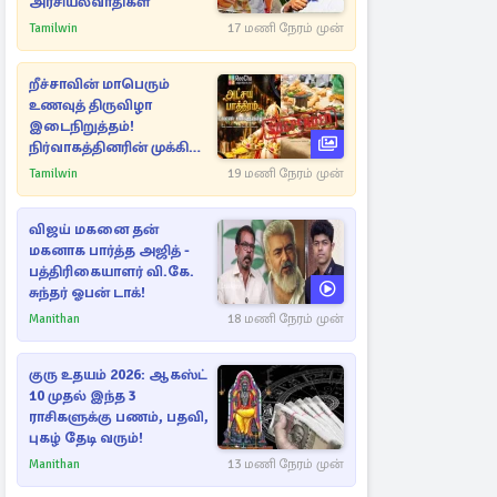
அரசியல்வாதிகள்
Tamilwin
17 மணி நேரம் முன்
றீச்சாவின் மாபெரும்
உணவுத் திருவிழா
இடைநிறுத்தம்!
நிர்வாகத்தினரின் முக்கிய
அறிவிப்பு
Tamilwin
19 மணி நேரம் முன்
விஜய் மகனை தன்
மகனாக பார்த்த அஜித் -
பத்திரிகையாளர் வி.கே.
சுந்தர் ஓபன் டாக்!
Manithan
18 மணி நேரம் முன்
குரு உதயம் 2026: ஆகஸ்ட்
10 முதல் இந்த 3
ராசிகளுக்கு பணம், பதவி,
புகழ் தேடி வரும்!
Manithan
13 மணி நேரம் முன்