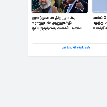
ஹார்முஸை திறந்தால்.,
டிரம்ப்
ஈரானுடன் அணுசக்தி
பறந்த 2
ஒப்பந்தத்தை கைவிட டிரம்ப்
களத்தில
திட்டம்
போர் வ
முக்கிய செய்திகள்