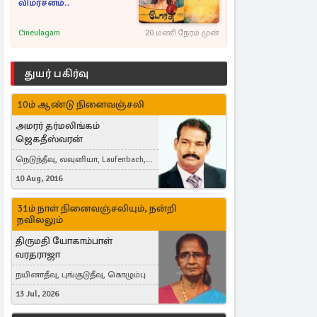
விமர்சனம்..
Cineulagam
20 மணி நேரம் முன்
துயர் பகிர்வு
10ம் ஆண்டு நினைவஞ்சலி
அமரர் தர்மலிங்கம்
ஜெகதீஸ்வரன்
நெடுந்தீவு, வவுனியா, Laufenbach,
Switzerland
10 Aug, 2016
31ம் நாள் நினைவஞ்சலியும், நன்றி
நவிலலும்
திருமதி யோகாம்பாள்
வரதராஜா
நயினாதீவு, புங்குடுதீவு, கொழும்பு
13 Jul, 2026