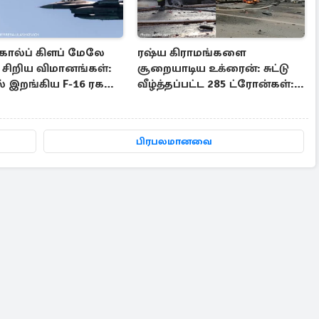
 கோல்ப் கிளப் மேலே
ரஷ்ய கிராமங்களை
 சிறிய விமானங்கள்:
சூறையாடிய உக்ரைன்: சுட்டு
் இறங்கிய F-16 ரக
வீழ்த்தப்பட்ட 285 ட்ரோன்கள்: 6
ிமானங்கள்
பேர் பலி
பிரபலமானவை