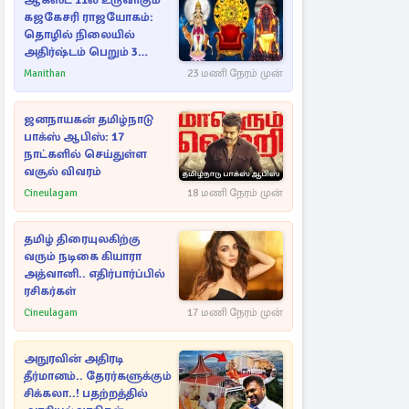
ஆகஸ்ட் 11ல் உருவாகும்
கஜகேசரி ராஜயோகம்:
தொழில் நிலையில்
அதிர்ஷ்டம் பெறும் 3
ராசிகள்!
Manithan
23 மணி நேரம் முன்
ஜனநாயகன் தமிழ்நாடு
பாக்ஸ் ஆபிஸ்: 17
நாட்களில் செய்துள்ள
வசூல் விவரம்
Cineulagam
18 மணி நேரம் முன்
தமிழ் திரையுலகிற்கு
வரும் நடிகை கியாரா
அத்வானி.. எதிர்பார்ப்பில்
ரசிகர்கள்
Cineulagam
17 மணி நேரம் முன்
அநுரவின் அதிரடி
தீர்மானம்.. தேரர்களுக்கும்
சிக்கலா..! பதற்றத்தில்