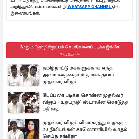
உள்நாட்டு மற்றும் வெளிநாட்டு செய்திகளை உடனுக்குடன்
அறிந்துக்கொள்ள லங்காசிறி
WHATSAPP CHANNEL
இல்
இணையுங்கள்.
மேலும் தொழில்நுட்பம் செய்திகளைப் படிக்க இங்கே
அழுத்தவும்
தமிழ்நாட்டு மக்களுக்காக எந்த
அவமானத்தையும் தாங்க தயார் -
முதல்வர் விஜய்
பேப்பரை படிக்க சொன்ன முதல்வர்
விஜய் - உதயநிதி ஸ்டாலின் கொடுத்த
பதிலடி
முதல்வர் விஜய் விவாகரத்து வழக்கு -
20 நிமிடங்கள் காணொளியில் வாதம்
செய்த சங்கீதா