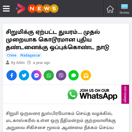
Desktop
சிறுமிக்கு ஏற்பட்ட துயரம்... முதல்
முறையாக கொடூரமான புதிய
தண்டனைக்கு ஒப்புக்கொண்ட நாடு
Crime
Madagascar
By Arbin
a year ago
விளம்பரம்
சிறுமி ஒருவரை துஸ்பிரயோகம் செய்த வழக்கில்,
மடகாஸ்கரில் உள்ள ஒரு நீதிமன்றம் குற்றவாளிக்கு
அறுவை சிகிச்சை மூலம் ஆண்மை நீக்கம் செய்ய