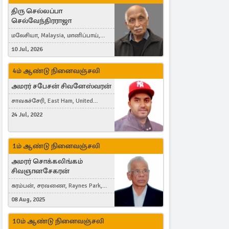
திரு செல்லப்பா
செல்வேந்திரராஜா
மலேசியா, Malaysia, மானிப்பாய்,
Duisburg, Germany, London, United
10 Jul, 2026
Kingdom
4ம் ஆண்டு நினைவஞ்சலி
அமரர் சபேசன் சிவனேஸ்வரன்
சாவகச்சேரி, East Ham, United
Kingdom
24 Jul, 2022
1ம் ஆண்டு நினைவஞ்சலி
அமரர் சொக்கலிங்கம்
சிவஞானசேகரன்
கரம்பன், சரவணை, Raynes Park,
London, United Kingdom
08 Aug, 2025
10ம் ஆண்டு நினைவஞ்சலி