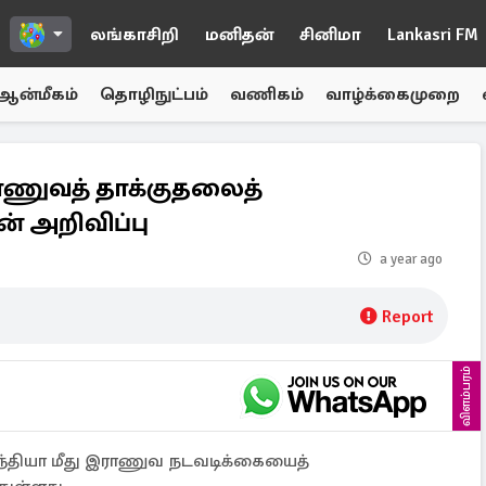
லங்காசிறி
மனிதன்
சினிமா
Lankasri FM
ஆன்மீகம்
தொழிநுட்பம்
வணிகம்
வாழ்க்கைமுறை
ராணுவத் தாக்குதலைத்
் அறிவிப்பு
a year ago
Report
விளம்பரம்
்தியா மீது இராணுவ நடவடிக்கையைத்