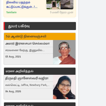
நிலவிய பதற்றம்
கட்டுப்பாட்டுக்குள்..!
அதிரடியாக களமிறங்கிய
Tamilwin
3 மணி நேரம் முன்
அதிகாரிகள்
துயர் பகிர்வு
5ம் ஆண்டு நினைவஞ்சலி
அமரர் இராசையா செல்லம்மா
சரவணை மேற்கு, இணுவில்
கிழக்கு
03 Aug, 2021
மரண அறிவித்தல்
திருமதி ஞானேஸ்வரி வஜிரா
வல்வெட்டி, Jaffna, Newbury Park,
United Kingdom
04 Aug, 2026
மரண அறிவித்தல்