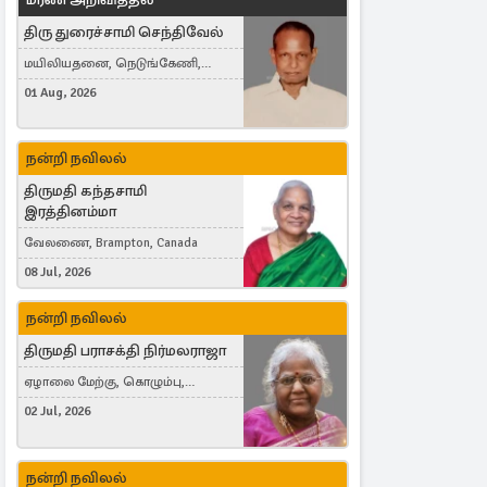
திரு துரைச்சாமி செந்திவேல்
மயிலியதனை, நெடுங்கேணி,
கம்பர்மலை
01 Aug, 2026
நன்றி நவிலல்
திருமதி கந்தசாமி
இரத்தினம்மா
வேலணை, Brampton, Canada
08 Jul, 2026
நன்றி நவிலல்
திருமதி பராசக்தி நிர்மலராஜா
ஏழாலை மேற்கு, கொழும்பு,
தங்காலை, London, United Kingdom
02 Jul, 2026
நன்றி நவிலல்