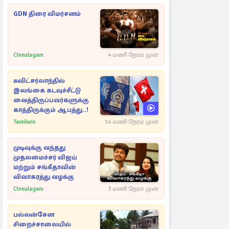
GDN திரை விமர்சனம்
Cineulagam
4 மணி நேரம் முன்
சுவிட்சர்லாந்தில்
இலங்கை கடவுச்சீட்டு
வைத்திருப்பவர்களுக்கு
காத்திருக்கும் ஆபத்து..!
Tamilwin
14 மணி நேரம் முன்
முடிவுக்கு வந்தது
முதலமைச்சர் விஜய்
மற்றும் சங்கீதாவின்
விவாகரத்து வழக்கு
Cineulagam
3 மணி நேரம் முன்
பல்லன்சேன
சிறைச்சாலையில்