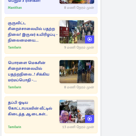
பெறும் 3 ராசிகள்!
Manithan
8 மணி நேரம் முன்
குருவிட்ட
சிறைச்சாலையில் பதற்ற
நிலை! இருவர் உயிரிழப்பு -
நிலைமையை
கட்டுப்படுத்த பொலிஸார்
Tamilwin
9 மணி நேரம் முன்
கண்ணீர்புகை பிரயோகம்
பொரளை மெகசின்
சிறைச்சாலையில்
பதற்றநிலை..! சிக்கிய
மர்மப்பொதி -
பின்னணியில் வெளியான
Tamilwin
8 மணி நேரம் முன்
காரணம்
தப்பி ஓடிய
கோட்டாபயவின் வீட்டில்
கிடைத்த ஆடைகள்..
Tamilwin
13 மணி நேரம் முன்