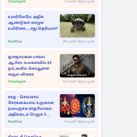
Cineulagam
5 மணி நேரம் முன்
உலகிலேயே அதிக
ஆண்டுகள் வாழும்
உயிரினம்.., எது தெரியுமா?
Manithan
20 மணி நேரம் முன்
ஜனநாயகன் பாக்ஸ்
ஆபிஸ்: உலகளவில் 16
நாட்களில் செய்துள்ள
வசூல் விவரம்
Cineulagam
10 மணி நேரம் முன்
ராகு - செவ்வாய்
சேர்க்கையால் உருவான
நவபஞ்சம ராஜயோகம்:
அதிர்ஷ்டம் பெறும் 3
ராசிகள்!
Manithan
8 மணி நேரம் முன்