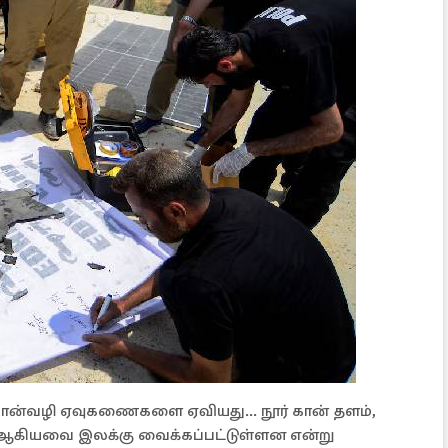
வான்வழி ஏவுகணைகளை ஏவியது... நூர் கான் தளம்,
ம் ஆகியவை இலக்கு வைக்கப்பட்டுள்ளன என்று