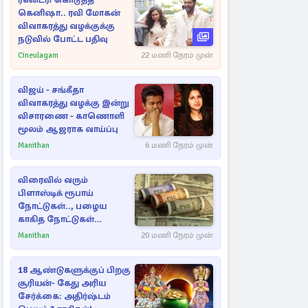
ரீஎன்ட்ரி கொடுத்த
கெனிஷா.. ரவி மோகன்
விவாகரத்து வழக்குக்கு
நடுவில் போட்ட பதிவு
Cineulagam
22 மணி நேரம் முன்
விஜய் - சங்கீதா
விவாகரத்து வழக்கு இன்று
விசாரணை - காணொளி
மூலம் ஆஜராக வாய்ப்பு
Manithan
6 மணி நேரம் முன்
விரைவில் வரும்
பிளாஸ்டிக் ரூபாய்
நோட்டுகள்.., பழைய
காகித நோட்டுகள்
செல்லுமா?
Manithan
20 மணி நேரம் முன்
18 ஆண்டுகளுக்குப் பிறகு
சூரியன்- கேது அரிய
சேர்க்கை: அதிர்ஷ்டம்