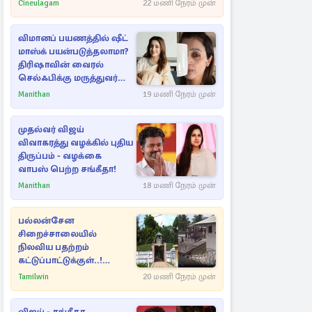
Cineulagam
22 மணி நேரம் முன்
விமானப் பயணத்தில் ஷீட்
மாஸ்க் பயன்படுத்தலாமா?
திரிஷாவின் வைரல்
செல்ஃபிக்கு மருத்துவர்
விளக்கம்
Manithan
19 மணி நேரம் முன்
முதல்வர் விஜய்
விவாகரத்து வழக்கில் புதிய
திருப்பம் - வழக்கை
வாபஸ் பெற்ற சங்கீதா!
Manithan
18 மணி நேரம் முன்
பல்லன்சேன
சிறைச்சாலையில்
நிலவிய பதற்றம்
கட்டுப்பாட்டுக்குள்..!
அதிரடியாக களமிறங்கிய
Tamilwin
20 மணி நேரம் முன்
அதிகாரிகள்