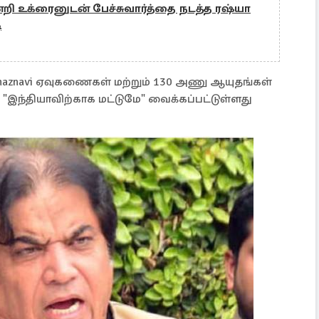
ி உக்ரைனுடன் பேச்சுவார்த்தை நடத்த ரஷ்யா
ி
் Ghaznavi ஏவுகணைகள் மற்றும் 130 அணு ஆயுதங்கள்
 "இந்தியாவிற்காக மட்டுமே" வைக்கப்பட்டுள்ளது