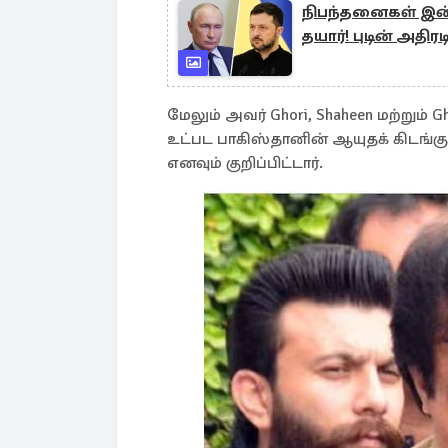
நிபந்தனைகள் இன்ற
தயார்! புடின் அதிரட
மேலும் அவர் Ghori, Shaheen மற்றும
உட்பட பாகிஸ்தானின் ஆயுதக் கிடங்கு
எனவும் குறிப்பிட்டார்.