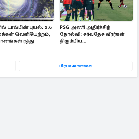
ல் டால்பின் புயல்: 2.6
PSG அணி அதிர்ச்சித்
மக்கள் வெளியேற்றம்,
தோல்வி: சர்வதேச வீரர்கள்
ானங்கள் ரத்து
திரும்பிய
பிறகே..பயிற்சியாளரின்
காரணம்
பிரபலமானவை