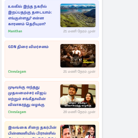
உலகில் இந்த நகரில்
இறப்பதற்கு தடையாம்:
எங்குள்ளது? என்ன
காரணம் தெரியுமா?
Manithan
21 மணி நேரம் முன்
GDN திரை விமர்சனம்
Cineulagam
21 மணி நேரம் முன்
முடிவுக்கு வந்தது
முதலமைச்சர் விஜய்
மற்றும் சங்கீதாவின்
விவாகரத்து வழக்கு
Cineulagam
20 மணி நேரம் முன்
இலங்கை சிறை தகர்பின்
பின்னணியில் பிரான்சில்