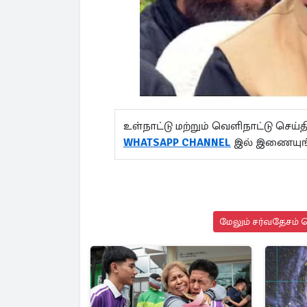
உள்நாட்டு மற்றும் வெளிநாட்டு செ
WHATSAPP CHANNEL
இல் இணையுங
மேலும் சர்வதேசம் ச