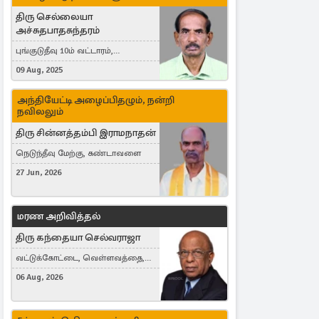
திரு செல்லையா
அச்சுதபாதசுந்தரம்
புங்குடுதீவு 10ம் வட்டாரம்,
கொள்ளுப்பிட்டி
09 Aug, 2025
அந்தியேட்டி அழைப்பிதழும், நன்றி
நவிலலும்
திரு சின்னத்தம்பி இராமநாதன்
நெடுந்தீவு மேற்கு, கண்டாவளை
27 Jun, 2026
மரண அறிவித்தல்
திரு கந்தையா செல்வராஜா
வட்டுக்கோட்டை, வெள்ளவத்தை,
Toronto, Canada
06 Aug, 2026