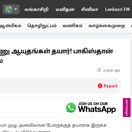
லங்காசிறி
மனிதன்
சினிமா
Lankasri FM
ஆன்மீகம்
தொழிநுட்பம்
வணிகம்
வாழ்க்கைமுறை
ு ஆயுதங்கள் தயார்! பாகிஸ்தான்
்
a year ago
Report
விளம்பரம்
ந்தியா முழு அளவிலான போருக்குத் தயாராக இருக்க