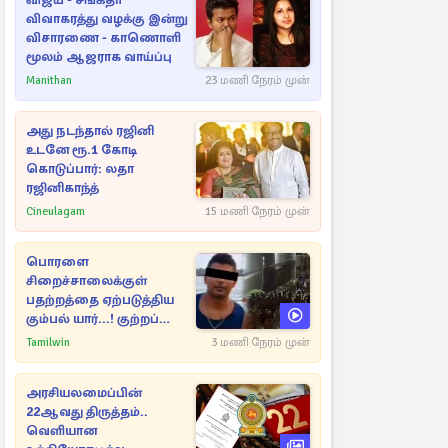
விஜய் - சங்கீதா
விவாகரத்து வழக்கு இன்று
விசாரணை - காணொளி
மூலம் ஆஜராக வாய்ப்பு
Manithan
23 மணி நேரம் முன்
அது நடந்தால் ரஜினி
உடனே ரூ.1 கோடி
கொடுப்பார்: லதா
ரஜினிகாந்த்
Cineulagam
15 மணி நேரம் முன்
பொரளை
சிறைச்சாலைக்குள்
பதற்றத்தை ஏற்படுத்திய
கும்பல் யார்...! குற்றப்
பின்னணி தொடர்பில்
Tamilwin
3 மணி நேரம் முன்
அதிர்ச்சித் தகவல்கள்
அரசியலமைப்பின்
22ஆவது திருத்தம்..
வெளியான