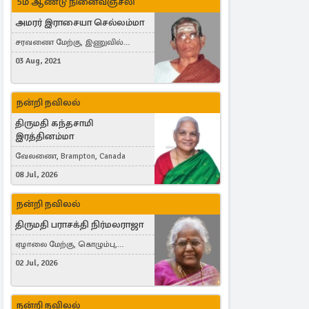
5ம் ஆண்டு நினைவஞ்சலி
அமரர் இராசையா செல்லம்மா
சரவணை மேற்கு, இணுவில்
கிழக்கு
03 Aug, 2021
நன்றி நவிலல்
திருமதி கந்தசாமி
இரத்தினம்மா
வேலணை, Brampton, Canada
08 Jul, 2026
நன்றி நவிலல்
திருமதி பராசக்தி நிர்மலராஜா
ஏழாலை மேற்கு, கொழும்பு,
தங்காலை, London, United Kingdom
02 Jul, 2026
நன்றி நவிலல்