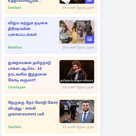
உத்தியோகபூர்வ
அறிவிப்பு!
Tamilwin
19 மணி நேரம் முன்
விஜய் மற்றும் நடிகை
திரிஷாவின்
புகைப்படங்கள்
Manithan
19 மணி நேரம் முன்
ஜனநாயகன் தமிழ்நாடு
பாக்ஸ் ஆபீஸ்.. 16
நாட்களில் இத்தனை
கோடி வசூலா!!
Cineulagam
19 மணி நேரம் முன்
நேருக்கு நேர் மோதி கோர
விபத்து - வங்கி
முகாமையாளர் பலி
Tamilwin
13 மணி நேரம் முன்