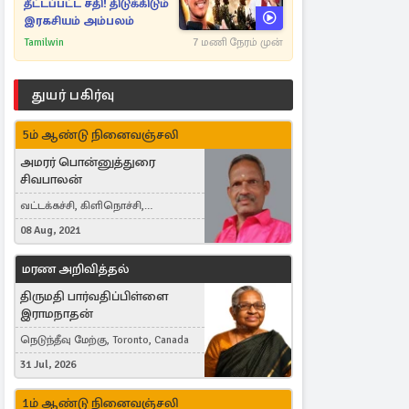
தீட்டப்பட்ட சதி! திடுக்கிடும்
இரகசியம் அம்பலம்
Tamilwin
7 மணி நேரம் முன்
துயர் பகிர்வு
5ம் ஆண்டு நினைவஞ்சலி
அமரர் பொன்னுத்துரை
சிவபாலன்
வட்டக்கச்சி, கிளிநொச்சி,
வட்டக்கச்சி இராமநாதபுரம்
08 Aug, 2021
மரண அறிவித்தல்
திருமதி பார்வதிப்பிள்ளை
இராமநாதன்
நெடுந்தீவு மேற்கு, Toronto, Canada
31 Jul, 2026
1ம் ஆண்டு நினைவஞ்சலி