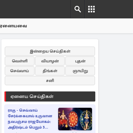
ஏனையவை
இன்றைய செய்திகள்
வெள்ளி
வியாழன்
புதன்
செவ்வாய்
திங்கள்
ஞாயிறு
சனி
ஏனைய செய்திகள்
ராகு - செவ்வாய்
சேர்க்கையால் உருவான
நவபஞ்சம ராஜயோகம்:
அதிர்ஷ்டம் பெறும் 3