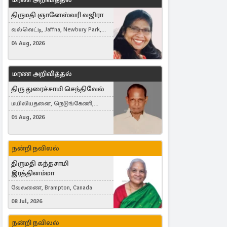
திருமதி ஞானேஸ்வரி வஜிரா
வல்வெட்டி, Jaffna, Newbury Park,
United Kingdom
04 Aug, 2026
மரண அறிவித்தல்
திரு துரைச்சாமி செந்திவேல்
மயிலியதனை, நெடுங்கேணி,
கம்பர்மலை
01 Aug, 2026
நன்றி நவிலல்
திருமதி கந்தசாமி
இரத்தினம்மா
வேலணை, Brampton, Canada
08 Jul, 2026
நன்றி நவிலல்