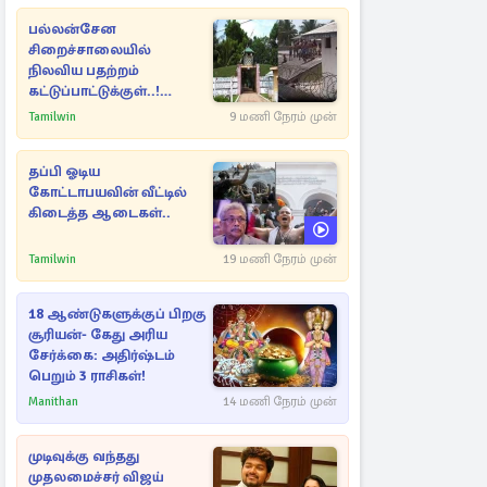
பல்லன்சேன
சிறைச்சாலையில்
நிலவிய பதற்றம்
கட்டுப்பாட்டுக்குள்..!
அதிரடியாக களமிறங்கிய
Tamilwin
9 மணி நேரம் முன்
அதிகாரிகள்
தப்பி ஓடிய
கோட்டாபயவின் வீட்டில்
கிடைத்த ஆடைகள்..
Tamilwin
19 மணி நேரம் முன்
18 ஆண்டுகளுக்குப் பிறகு
சூரியன்- கேது அரிய
சேர்க்கை: அதிர்ஷ்டம்
பெறும் 3 ராசிகள்!
Manithan
14 மணி நேரம் முன்
முடிவுக்கு வந்தது
முதலமைச்சர் விஜய்