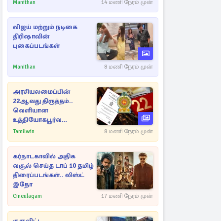
ராசிகள்!
Manithan
14 மணி நேரம் முன்
விஜய் மற்றும் நடிகை
திரிஷாவின்
புகைப்படங்கள்
Manithan
8 மணி நேரம் முன்
அரசியலமைப்பின்
22ஆவது திருத்தம்..
வெளியான
உத்தியோகபூர்வ
அறிவிப்பு!
Tamilwin
8 மணி நேரம் முன்
கர்நாடகாவில் அதிக
வசூல் செய்த டாப் 10 தமிழ்
திரைப்படங்கள்.. லிஸ்ட்
இதோ
Cineulagam
17 மணி நேரம் முன்