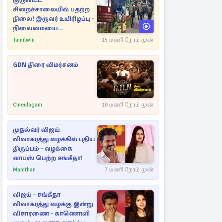
குருவிட்ட
சிறைச்சாலையில் பதற்ற
நிலை! இருவர் உயிரிழப்பு -
நிலைமையை
கட்டுப்படுத்த பொலிஸார்
Tamilwin
15 மணி நேரம் முன்
கண்ணீர்புகை பிரயோகம்
GDN திரை விமர்சனம்
Cineulagam
10 மணி நேரம் முன்
முதல்வர் விஜய்
விவாகரத்து வழக்கில் புதிய
திருப்பம் - வழக்கை
வாபஸ் பெற்ற சங்கீதா!
Manithan
7 மணி நேரம் முன்
விஜய் - சங்கீதா
விவாகரத்து வழக்கு இன்று
விசாரணை - காணொளி