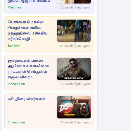
மூலம் ஆஜராக வாய்ப்பு
Manithan
12 மணி நேரம் முன்
பொரளை மெகசின்
சிறைச்சாலையில்
பதற்றநிலை..! சிக்கிய
மர்மப்பொதி -
பின்னணியில் வெளியான
Tamilwin
14 மணி நேரம் முன்
காரணம்
ஜனநாயகன் பாக்ஸ்
ஆபிஸ்: உலகளவில் 16
நாட்களில் செய்துள்ள
வசூல் விவரம்
Cineulagam
16 மணி நேரம் முன்
டிசி: திரை விமர்சனம்
Cineulagam
11 மணி நேரம் முன்