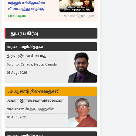
மற்றும் சங்கீதாவின்
விவாகரத்து வழக்கு
Cineulagam
9 மணி நேரம் முன்
துயர் பகிர்வு
மரண அறிவித்தல்
திரு சஜீவன் சிவபாதம்
Toronto, Canada, Maple, Canada
03 Aug, 2026
5ம் ஆண்டு நினைவஞ்சலி
அமரர் இராசையா செல்லம்மா
சரவணை மேற்கு, இணுவில்
கிழக்கு
03 Aug, 2021
மரண அறிவித்தல்