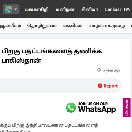
லங்காசிறி
மனிதன்
சினிமா
Lankasri FM
ஆன்மீகம்
தொழிநுட்பம்
வணிகம்
வாழ்க்கைமுறை
் பிறகு பதட்டங்களைத் தணிக்க
 பாகிஸ்தான்
a year ago
Report
விளம்பரம்
்குப் பிறகு இந்தியாவுடனான பதட்டங்களைத்