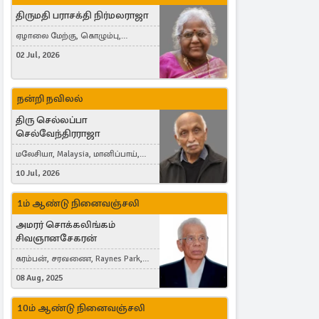
திருமதி பராசக்தி நிர்மலராஜா
ஏழாலை மேற்கு, கொழும்பு,
தங்காலை, London, United Kingdom
02 Jul, 2026
நன்றி நவிலல்
திரு செல்லப்பா
செல்வேந்திரராஜா
மலேசியா, Malaysia, மானிப்பாய்,
Duisburg, Germany, London, United
10 Jul, 2026
Kingdom
1ம் ஆண்டு நினைவஞ்சலி
அமரர் சொக்கலிங்கம்
சிவஞானசேகரன்
கரம்பன், சரவணை, Raynes Park,
London, United Kingdom
08 Aug, 2025
10ம் ஆண்டு நினைவஞ்சலி