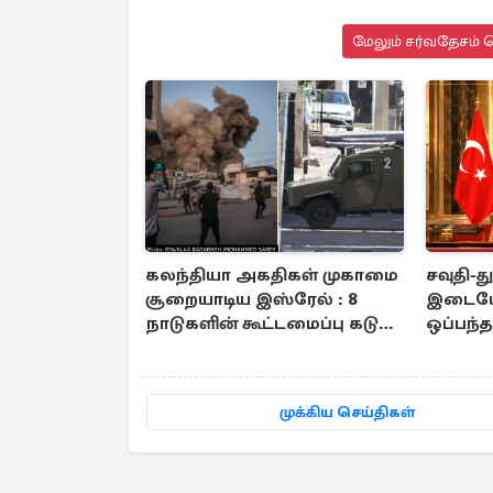
மேலும் சர்வதேசம் ச
கலந்தியா அகதிகள் முகாமை
சவுதி-த
சூறையாடிய இஸ்ரேல் : 8
இடையே 
நாடுகளின் கூட்டமைப்பு கடும்
ஒப்பந்
கண்டனம்
முக்கிய செய்திகள்