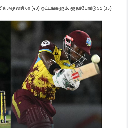
 அதனசி 60 (40) ஓட்டங்களும், ரூதர்போர்டு 51 (35)