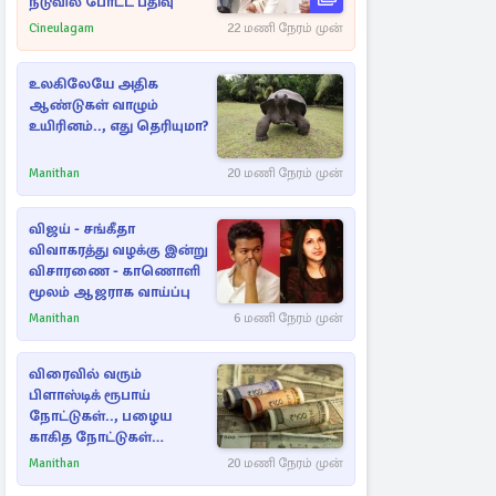
நடுவில் போட்ட பதிவு
Cineulagam
22 மணி நேரம் முன்
உலகிலேயே அதிக
ஆண்டுகள் வாழும்
உயிரினம்.., எது தெரியுமா?
Manithan
20 மணி நேரம் முன்
விஜய் - சங்கீதா
விவாகரத்து வழக்கு இன்று
விசாரணை - காணொளி
மூலம் ஆஜராக வாய்ப்பு
Manithan
6 மணி நேரம் முன்
விரைவில் வரும்
பிளாஸ்டிக் ரூபாய்
நோட்டுகள்.., பழைய
காகித நோட்டுகள்
செல்லுமா?
Manithan
20 மணி நேரம் முன்