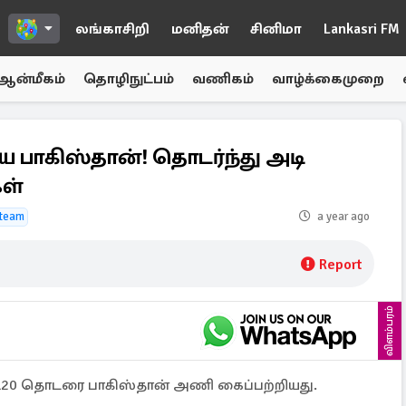
லங்காசிறி
மனிதன்
சினிமா
Lankasri FM
ஆன்மீகம்
தொழிநுட்பம்
வணிகம்
வாழ்க்கைமுறை
ய பாகிஸ்தான்! தொடர்ந்து அடி
கள்
 team
a year ago
Report
விளம்பரம்
ன டி20 தொடரை பாகிஸ்தான் அணி கைப்பற்றியது.