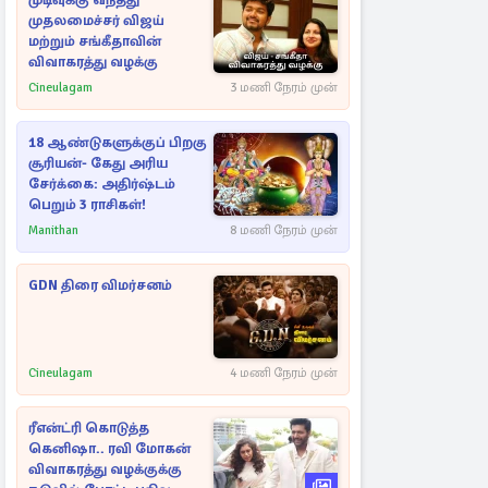
முடிவுக்கு வந்தது
முதலமைச்சர் விஜய்
மற்றும் சங்கீதாவின்
விவாகரத்து வழக்கு
Cineulagam
3 மணி நேரம் முன்
18 ஆண்டுகளுக்குப் பிறகு
சூரியன்- கேது அரிய
சேர்க்கை: அதிர்ஷ்டம்
பெறும் 3 ராசிகள்!
Manithan
8 மணி நேரம் முன்
GDN திரை விமர்சனம்
Cineulagam
4 மணி நேரம் முன்
ரீஎன்ட்ரி கொடுத்த
கெனிஷா.. ரவி மோகன்
விவாகரத்து வழக்குக்கு