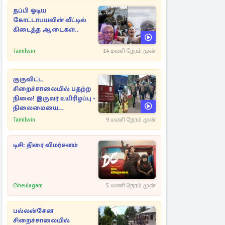
தப்பி ஓடிய
கோட்டாபயவின் வீட்டில்
கிடைத்த ஆடைகள்..
Tamilwin
14 மணி நேரம் முன்
குருவிட்ட
சிறைச்சாலையில் பதற்ற
நிலை! இருவர் உயிரிழப்பு -
நிலைமையை
கட்டுப்படுத்த பொலிஸார்
Tamilwin
9 மணி நேரம் முன்
கண்ணீர்புகை பிரயோகம்
டிசி: திரை விமர்சனம்
Cineulagam
5 மணி நேரம் முன்
பல்லன்சேன
சிறைச்சாலையில்