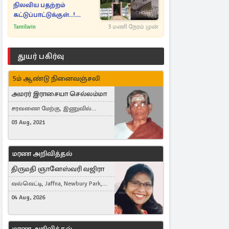
நிலவிய பதற்றம்
கட்டுப்பாட்டுக்குள்..!
அதிரடியாக களமிறங்கிய
Tamilwin
3 மணி நேரம் முன்
அதிகாரிகள்
துயர் பகிர்வு
5ம் ஆண்டு நினைவஞ்சலி
அமரர் இராசையா செல்லம்மா
சரவணை மேற்கு, இணுவில்
கிழக்கு
03 Aug, 2021
மரண அறிவித்தல்
திருமதி ஞானேஸ்வரி வஜிரா
வல்வெட்டி, Jaffna, Newbury Park,
United Kingdom
04 Aug, 2026
மரண அறிவித்தல்