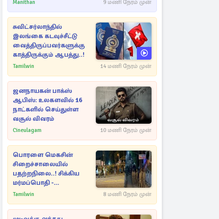
ராசிகள்!
Manithan
9 மணி நேரம் முன்
சுவிட்சர்லாந்தில்
இலங்கை கடவுச்சீட்டு
வைத்திருப்பவர்களுக்கு
காத்திருக்கும் ஆபத்து..!
Tamilwin
14 மணி நேரம் முன்
ஜனநாயகன் பாக்ஸ்
ஆபிஸ்: உலகளவில் 16
நாட்களில் செய்துள்ள
வசூல் விவரம்
Cineulagam
10 மணி நேரம் முன்
பொரளை மெகசின்
சிறைச்சாலையில்
பதற்றநிலை..! சிக்கிய
மர்மப்பொதி -
பின்னணியில் வெளியான
Tamilwin
8 மணி நேரம் முன்
காரணம்