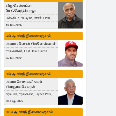
திரு செல்லப்பா
செல்வேந்திரராஜா
மலேசியா, Malaysia, மானிப்பாய்,
Duisburg, Germany, London, United
10 Jul, 2026
Kingdom
4ம் ஆண்டு நினைவஞ்சலி
அமரர் சபேசன் சிவனேஸ்வரன்
சாவகச்சேரி, East Ham, United
Kingdom
24 Jul, 2022
1ம் ஆண்டு நினைவஞ்சலி
அமரர் சொக்கலிங்கம்
சிவஞானசேகரன்
கரம்பன், சரவணை, Raynes Park,
London, United Kingdom
08 Aug, 2025
10ம் ஆண்டு நினைவஞ்சலி