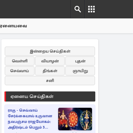
ஏனையவை
இன்றைய செய்திகள்
வெள்ளி
வியாழன்
புதன்
செவ்வாய்
திங்கள்
ஞாயிறு
சனி
ஏனைய செய்திகள்
ராகு - செவ்வாய்
சேர்க்கையால் உருவான
நவபஞ்சம ராஜயோகம்:
அதிர்ஷ்டம் பெறும் 3