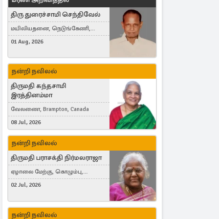
திரு துரைச்சாமி செந்திவேல்
மயிலியதனை, நெடுங்கேணி,
கம்பர்மலை
01 Aug, 2026
நன்றி நவிலல்
திருமதி கந்தசாமி
இரத்தினம்மா
வேலணை, Brampton, Canada
08 Jul, 2026
நன்றி நவிலல்
திருமதி பராசக்தி நிர்மலராஜா
ஏழாலை மேற்கு, கொழும்பு,
தங்காலை, London, United Kingdom
02 Jul, 2026
நன்றி நவிலல்