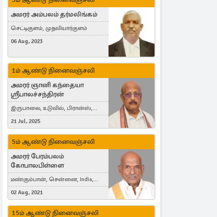
அமரர் அம்பலம் தர்மலிங்கம்
செட்டிகுளம், முதலியார்குளம்
06 Aug, 2023
1ம் ஆண்டு நினைவஞ்சலி
அமரர் ஞானி கந்தையா
ஸ்ரீபாலச்சந்திரன்
இருபாலை, உடுவில், பிரான்ஸ்,
France
21 Jul, 2025
5ம் ஆண்டு நினைவஞ்சலி
அமரர் பேரம்பலம்
கோபாலபிள்ளை
மண்கும்பான், சென்னை, India,
Cergy, France
02 Aug, 2021
15ம் ஆண்டு நினைவஞ்சலி