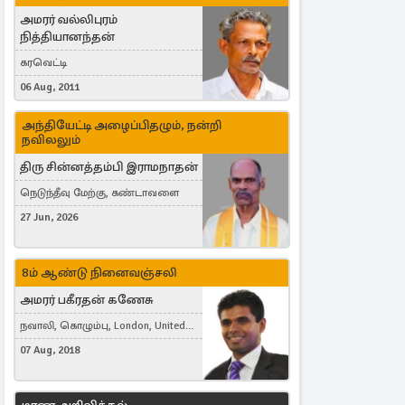
அமரர் வல்லிபுரம்
நித்தியானந்தன்
கரவெட்டி
06 Aug, 2011
அந்தியேட்டி அழைப்பிதழும், நன்றி
நவிலலும்
திரு சின்னத்தம்பி இராமநாதன்
நெடுந்தீவு மேற்கு, கண்டாவளை
27 Jun, 2026
8ம் ஆண்டு நினைவஞ்சலி
அமரர் பகீரதன் கணேசு
நவாலி, கொழும்பு, London, United
Kingdom
07 Aug, 2018