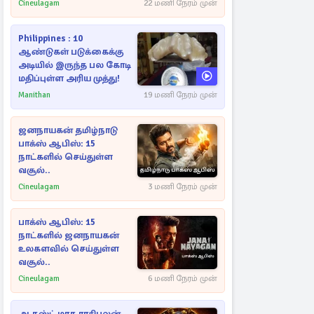
Cineulagam
22 மணி நேரம் முன்
Philippines : 10
ஆண்டுகள் படுக்கைக்கு
அடியில் இருந்த பல கோடி
மதிப்புள்ள அரிய முத்து!
Manithan
19 மணி நேரம் முன்
ஜனநாயகன் தமிழ்நாடு
பாக்ஸ் ஆபிஸ்: 15
நாட்களில் செய்துள்ள
வசூல்..
Cineulagam
3 மணி நேரம் முன்
பாக்ஸ் ஆபிஸ்: 15
நாட்களில் ஜனநாயகன்
உலகளவில் செய்துள்ள
வசூல்..
Cineulagam
6 மணி நேரம் முன்