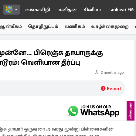
லங்காசிறி
மனிதன்
சினிமா
Lankasri FM
ஆன்மீகம்
தொழிநுட்பம்
வணிகம்
வாழ்க்கைமுறை
ன்னே... பிரெஞ்சு தாயாருக்கு
ூரம்: வெளியான தீர்ப்பு
2 months ago
Report
விளம்பரம்
ஞ்சு தாயார் ஒருவரை அவரது மூன்று பிள்ளைகளின்