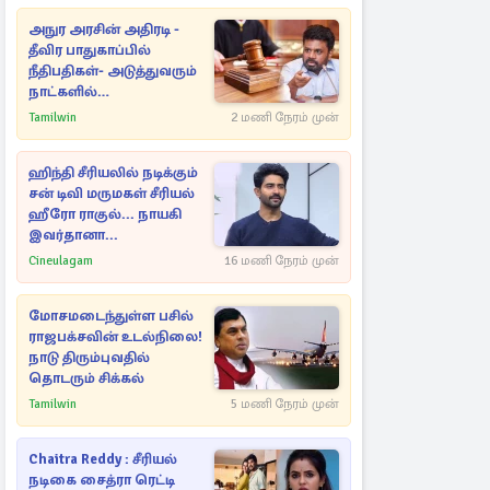
அநுர அரசின் அதிரடி -
தீவிர பாதுகாப்பில்
நீதிபதிகள்- அடுத்துவரும்
நாட்களில்
அம்பலமாகவுள்ள ரகசியம்
Tamilwin
2 மணி நேரம் முன்
ஹிந்தி சீரியலில் நடிக்கும்
சன் டிவி மருமகள் சீரியல்
ஹீரோ ராகுல்... நாயகி
இவர்தானா...
Cineulagam
16 மணி நேரம் முன்
மோசமடைந்துள்ள பசில்
ராஜபக்சவின் உடல்நிலை!
நாடு திரும்புவதில்
தொடரும் சிக்கல்
Tamilwin
5 மணி நேரம் முன்
Chaitra Reddy : சீரியல்
நடிகை சைத்ரா ரெட்டி