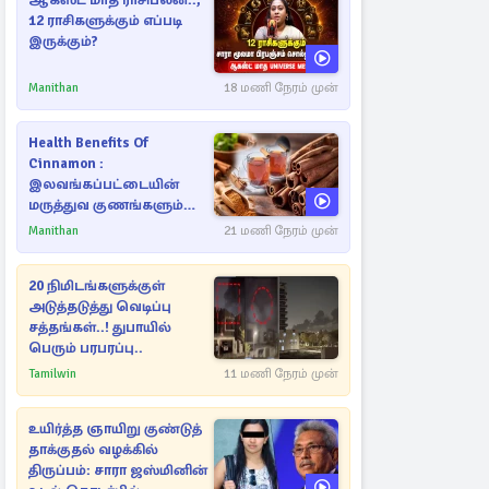
ஆகஸ்ட் மாத ராசிபலன்..,
12 ராசிகளுக்கும் எப்படி
இருக்கும்?
Manithan
18 மணி நேரம் முன்
Health Benefits Of
Cinnamon :
இலவங்கப்பட்டையின்
மருத்துவ குணங்களும்
ஆரோக்கிய
Manithan
21 மணி நேரம் முன்
நன்மைகளும்!
20 நிமிடங்களுக்குள்
அடுத்தடுத்து வெடிப்பு
சத்தங்கள்..! துபாயில்
பெரும் பரபரப்பு..
Tamilwin
11 மணி நேரம் முன்
உயிர்த்த ஞாயிறு குண்டுத்
தாக்குதல் வழக்கில்
திருப்பம்: சாரா ஜஸ்மினின்