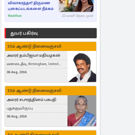
விவாகரத்தா? திருமண
புகைப்படங்களை நீக்கம்
Manithan
22 மணி நேரம் முன்
துயர் பகிர்வு
10ம் ஆண்டு நினைவஞ்சலி
அமரர் தம்பிஐயா மதியழகன்
மண்டைதீவு, Birmingham, United
Kingdom
06 Aug, 2016
10ம் ஆண்டு நினைவஞ்சலி
அமரர் சபாரத்தினம் பசுபதி
புதுக்குடியிருப்பு
06 Aug, 2016
3ம் ஆண்டு நினைவஞ்சலி