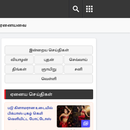
ஏனையவை
இன்றைய செய்திகள்
வியாழன்
புதன்
செவ்வாய்
திங்கள்
ஞாயிறு
சனி
வெள்ளி
ஏனைய செய்திகள்
படு கிளாமரான உடையில்
பிக்பாஸ் புகழ் கெமி
வெளியிட்ட போட்டோஸ்