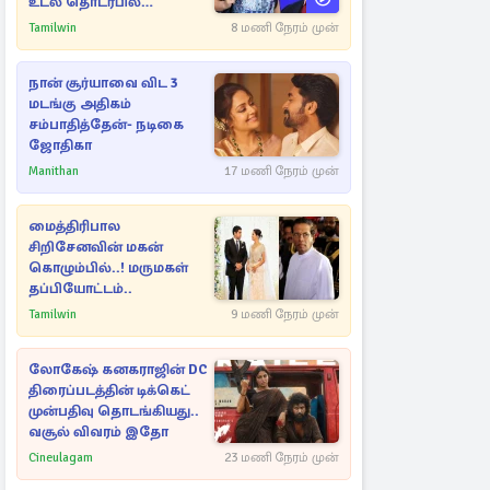
உடல் தொடர்பில்
நீதிமன்றத்தில் வெளியான
Tamilwin
8 மணி நேரம் முன்
அதிர்ச்சி தகவல்
நான் சூர்யாவை விட 3
மடங்கு அதிகம்
சம்பாதித்தேன்- நடிகை
ஜோதிகா
Manithan
17 மணி நேரம் முன்
மைத்திரிபால
சிறிசேனவின் மகன்
கொழும்பில்..! மருமகள்
தப்பியோட்டம்..
Tamilwin
9 மணி நேரம் முன்
லோகேஷ் கனகராஜின் DC
திரைப்படத்தின் டிக்கெட்
முன்பதிவு தொடங்கியது..
வசூல் விவரம் இதோ
Cineulagam
23 மணி நேரம் முன்