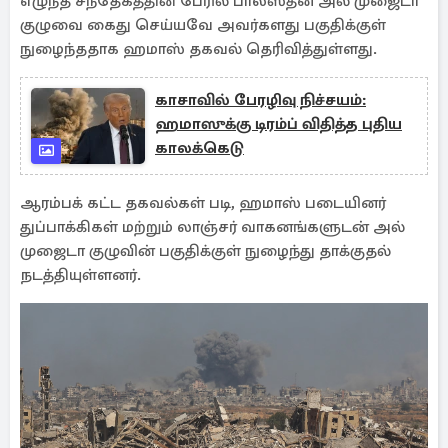
எழுந்த சந்தேகத்தின் பேரில் பாலஸ்தீன அல் முஜைடா
குழுவை கைது செய்யவே அவர்களது பகுதிக்குள்
நுழைந்ததாக ஹமாஸ் தகவல் தெரிவித்துள்ளது.
காசாவில் பேரழிவு நிச்சயம்:
ஹமாஸுக்கு டிரம்ப் விதித்த புதிய
காலக்கெடு
ஆரம்பக் கட்ட தகவல்கள் படி, ஹமாஸ் படையினர்
துப்பாக்கிகள் மற்றும் லாஞ்சர் வாகனங்களுடன் அல்
முஜைடா குழுவின் பகுதிக்குள் நுழைந்து தாக்குதல்
நடத்தியுள்ளனர்.