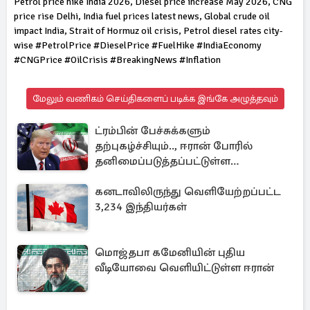
Petrol price hike India 2026, Diesel price increase May 2026, CNG
price rise Delhi, India fuel prices latest news, Global crude oil
impact India, Strait of Hormuz oil crisis, Petrol diesel rates city-
wise #PetrolPrice #DieselPrice #FuelHike #IndiaEconomy
#CNGPrice #OilCrisis #BreakingNews #Inflation
மேலும் வணிகம் செய்திகளைப் படிக்க இங்கே அழுத்தவும்
ட்ரம்பின் பேச்சுக்களும்
தற்புகழ்ச்சியும்.., ஈரான் போரில்
தனிமைப்படுத்தப்பட்டுள்ள
அமெரிக்கா
கனடாவிலிருந்து வெளியேற்றப்பட்ட
3,234 இந்தியர்கள்
மொஜ்தபா கமேனியின் புதிய
வீடியோவை வெளியிட்டுள்ள ஈரான்