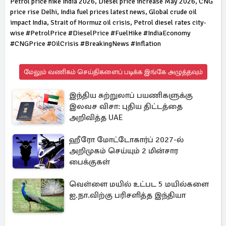
Petrol price hike India 2026, Diesel price increase May 2026, CNG
price rise Delhi, India fuel prices latest news, Global crude oil
impact India, Strait of Hormuz oil crisis, Petrol diesel rates city-
wise #PetrolPrice #DieselPrice #FuelHike #IndiaEconomy
#CNGPrice #OilCrisis #BreakingNews #Inflation
மேலும் வணிகம் செய்திகளைப் படிக்க இங்கே அழுத்தவும்
இந்திய சுற்றுலாப் பயணிகளுக்கு
இலவச விசா: புதிய திட்டத்தை
அறிவித்த UAE
ஹீரோ மோட்டோகார்ப் 2027-ல்
அறிமுகம் செய்யும் 2 மின்சார
பைக்குகள்
வெள்ளை மயில் உட்பட 5 மயில்களை
ஐ.நா.விற்கு பரிசளித்த இந்தியா