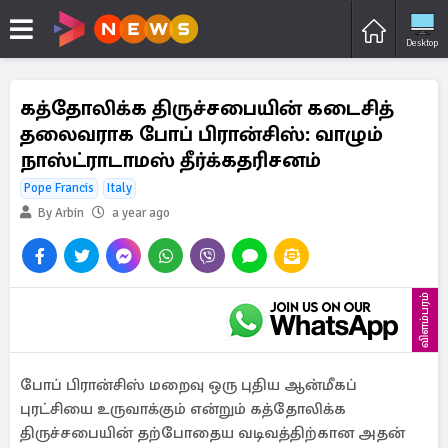
Desktop
கத்தோலிக்க திருச்சபையின் கடைசித்
தலைவராக போப் பிரான்சிஸ்: வாழும்
நாஸ்ட்ராடாமஸ் தீர்க்கதரிசனம்
Pope Francis
Italy
By Arbin
a year ago
விளம்பரம்
போப் பிரான்சிஸ் மறைவு ஒரு புதிய ஆன்மீகப்
புரட்சியை உருவாக்கும் என்றும் கத்தோலிக்க
திருச்சபையின் தற்போதைய வடிவத்திற்கான அதன்