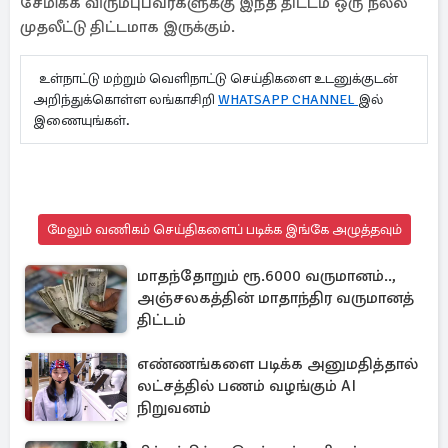
சேமிக்க விரும்புபவர்களுக்கு இந்த திட்டம் ஒரு நல்ல
முதலீட்டு திட்டமாக இருக்கும்.
உள்நாட்டு மற்றும் வெளிநாட்டு செய்திகளை உடனுக்குடன்
அறிந்துக்கொள்ள லங்காசிறி
WHATSAPP CHANNEL
இல்
இணையுங்கள்.
மேலும் வணிகம் செய்திகளைப் படிக்க இங்கே அழுத்தவும்
மாதந்தோறும் ரூ.6000 வருமானம்..,
அஞ்சலகத்தின் மாதாந்திர வருமானத்
திட்டம்
எண்ணங்களை படிக்க அனுமதித்தால்
லட்சத்தில் பணம் வழங்கும் AI
நிறுவனம்