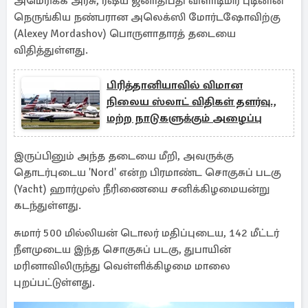
அமெரிக்க அரசு, ரஷ்ய ஜனாதிபதி விளாடிமிர் புடினின்
நெருங்கிய நண்பரான அலெக்ஸி மோர்டஷோவிற்கு
(Alexey Mordashov) பொருளாதாரத் தடையை
விதித்துள்ளது.
பிரித்தானியாவில் விமான
நிலைய ஸ்லாட் விதிகள் தளர்வு.,
மற்ற நாடுகளுக்கும் அழைப்பு
இருப்பினும் அந்த தடையை மீறி, அவருக்கு
தொடர்புடைய 'Nord' என்ற பிரமாண்ட சொகுசுப் படகு
(Yacht) ஹார்முஸ் நீரிணையை சனிக்கிழமையன்று
கடந்துள்ளது.
சுமார் 500 மில்லியன் டொலர் மதிப்புடைய, 142 மீட்டர்
நீளமுடைய இந்த சொகுசுப் படகு, துபாயின்
மரினாவிலிருந்து வெள்ளிக்கிழமை மாலை
புறப்பட்டுள்ளது.