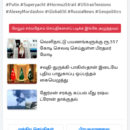
#Putin #Superyacht #HormuzStrait #USIranTensions
#AlexeyMordashov #GlobalOil #RussiaNews #Geopolitics
மேலும் சர்வதேசம் செய்திகளைப் படிக்க இங்கே அழுத்தவும்
வெளிநாட்டு பயணங்களுக்கு ரூ.557
கோடி செலவு செய்துள்ள பிரதமர்
மோடி
சவுதி-துருக்கி-பாகிஸ்தான் இடையே
புதிய பாதுகாப்பு ஒப்பந்தம்
கையெழுத்து
ஜேர்மன் சரக்கு கப்பல் மீது ரஷ்ய
ட்ரோன் தாக்குதல்
முக்கிய செய்திகள்
பிரபலமானவை