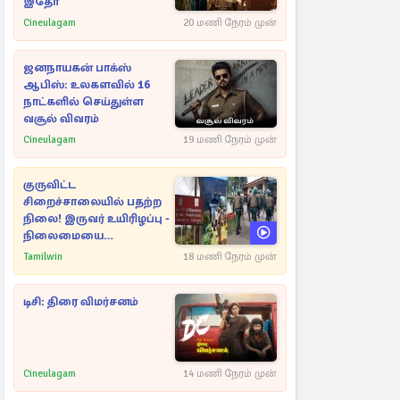
இதோ
Cineulagam
20 மணி நேரம் முன்
ஜனநாயகன் பாக்ஸ்
ஆபிஸ்: உலகளவில் 16
நாட்களில் செய்துள்ள
வசூல் விவரம்
Cineulagam
19 மணி நேரம் முன்
குருவிட்ட
சிறைச்சாலையில் பதற்ற
நிலை! இருவர் உயிரிழப்பு -
நிலைமையை
கட்டுப்படுத்த பொலிஸார்
Tamilwin
18 மணி நேரம் முன்
கண்ணீர்புகை பிரயோகம்
டிசி: திரை விமர்சனம்
Cineulagam
14 மணி நேரம் முன்