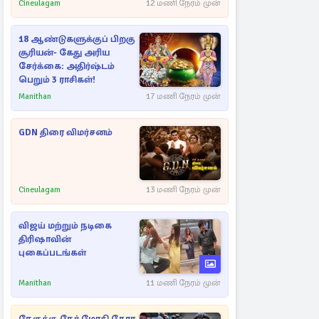
Cineulagam
12 மணி நேரம் முன்
18 ஆண்டுகளுக்குப் பிறகு
சூரியன்- கேது அரிய
சேர்க்கை: அதிர்ஷ்டம்
பெறும் 3 ராசிகள்!
Manithan
17 மணி நேரம் முன்
GDN திரை விமர்சனம்
Cineulagam
13 மணி நேரம் முன்
விஜய் மற்றும் நடிகை
திரிஷாவின்
புகைப்படங்கள்
Manithan
11 மணி நேரம் முன்