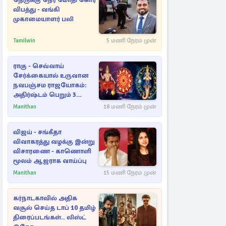
நேருக்கு நேர் மோதி கோர
விபத்து - வங்கி
முகாமையாளர் பலி
Tamilwin
5 மணி நேரம் முன்
ராகு - செவ்வாய்
சேர்க்கையால் உருவான
நவபஞ்சம ராஜயோகம்:
அதிர்ஷ்டம் பெறும் 3
ராசிகள்!
Manithan
18 மணி நேரம் முன்
விஜய் - சங்கீதா
விவாகரத்து வழக்கு இன்று
விசாரணை - காணொளி
மூலம் ஆஜராக வாய்ப்பு
Manithan
15 மணி நேரம் முன்
கர்நாடகாவில் அதிக
வசூல் செய்த டாப் 10 தமிழ்
திரைப்படங்கள்.. லிஸ்ட்