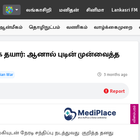
லங்காசிறி
மனிதன்
சினிமா
Lankasri FM
ஆன்மீகம்
தொழிநுட்பம்
வணிகம்
வாழ்க்கைமுறை
தயார்: ஆனால் புடின் முன்வைத்த
ian War
3 months ago
Report
விளம்பரம்
ுடன் நேரடி சந்திப்பு நடத்துவது குறித்த தனது