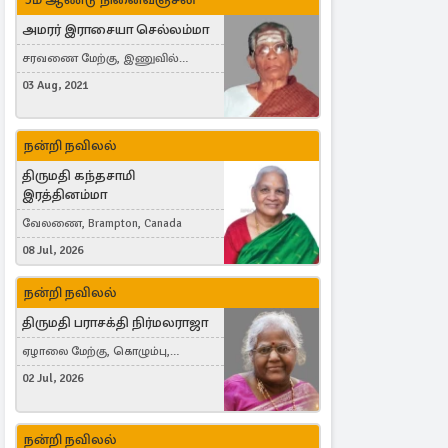
அமரர் இராசையா செல்லம்மா
சரவணை மேற்கு, இணுவில்
கிழக்கு
03 Aug, 2021
நன்றி நவிலல்
திருமதி கந்தசாமி
இரத்தினம்மா
வேலணை, Brampton, Canada
08 Jul, 2026
நன்றி நவிலல்
திருமதி பராசக்தி நிர்மலராஜா
ஏழாலை மேற்கு, கொழும்பு,
தங்காலை, London, United Kingdom
02 Jul, 2026
நன்றி நவிலல்