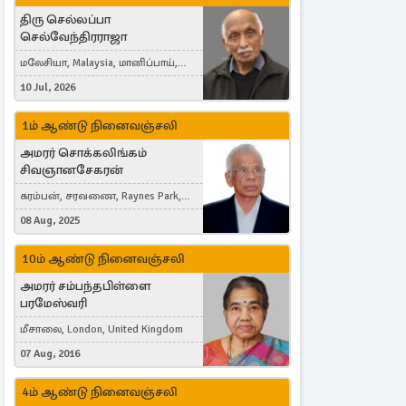
திரு செல்லப்பா
செல்வேந்திரராஜா
மலேசியா, Malaysia, மானிப்பாய்,
Duisburg, Germany, London, United
10 Jul, 2026
Kingdom
1ம் ஆண்டு நினைவஞ்சலி
அமரர் சொக்கலிங்கம்
சிவஞானசேகரன்
கரம்பன், சரவணை, Raynes Park,
London, United Kingdom
08 Aug, 2025
10ம் ஆண்டு நினைவஞ்சலி
அமரர் சம்பந்தபிள்ளை
பரமேஸ்வரி
மீசாலை, London, United Kingdom
07 Aug, 2016
4ம் ஆண்டு நினைவஞ்சலி