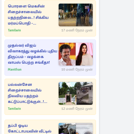
பொரளை மெகசின்
சிறைச்சாலையில்
பதற்றநிலை..! சிக்கிய
மர்மப்பொதி -
பின்னணியில் வெளியான
Tamilwin
17 மணி நேரம் முன்
காரணம்
முதல்வர் விஜய்
விவாகரத்து வழக்கில் புதிய
திருப்பம் - வழக்கை
வாபஸ் பெற்ற சங்கீதா!
Manithan
10 மணி நேரம் முன்
பல்லன்சேன
சிறைச்சாலையில்
நிலவிய பதற்றம்
கட்டுப்பாட்டுக்குள்..!
அதிரடியாக களமிறங்கிய
Tamilwin
12 மணி நேரம் முன்
அதிகாரிகள்
தப்பி ஓடிய
கோட்டாபயவின் வீட்டில்