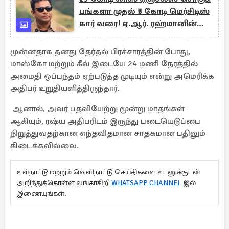
பங்களா முதல் ₹3 கோடி மெர்சிடிஸ்
கார் வரை! ஏ.ஆர். ரஹ்மானின்
பிரம்மாண்டமான வாழ்க்கை
முன்னதாக தனது தேர்தல் பிரச்சாரத்தின் போது,
மாஸ்கோ மற்றும் கீவ் இடையே 24 மணி நேரத்தில்
அமைதி ஒப்பந்தம் ஏற்படுத்த முடியும் என்று அமெரிக்க
அதிபர் உறுதியளித்திருந்தார்.
ஆனால், அவர் பதவியேற்று மூன்று மாதங்கள்
ஆகியும், ரஷ்ய அதிபரிடம் இருந்து படையெடுப்பை
நிறுத்துவதற்கான எந்தவிதமான சாதகமான பதிலும்
கிடைக்கவில்லை.
உள்நாட்டு மற்றும் வெளிநாட்டு செய்திகளை உடனுக்குடன்
அறிந்துக்கொள்ள லங்காசிறி
WHATSAPP CHANNEL
இல்
இணையுங்கள்.