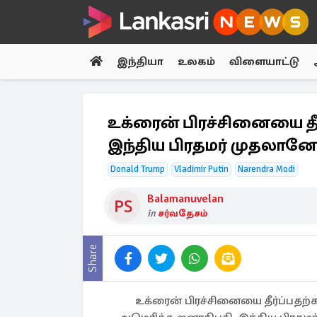
இந்தியா
உலகம்
விளையாட்டு
உக்ரைன் பிரச்சினையை தீர
இந்திய பிரதமர் முதலானோர
Donald Trump
Vladimir Putin
Narendra Modi
Balamanuvelan
in
சர்வதேசம்
Share
உக்ரைன் பிரச்சினையை தீர்ப்பதற