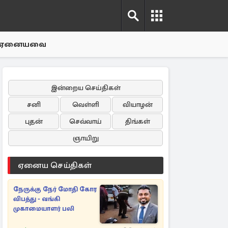
ஏனையவை
இன்றைய செய்திகள்
சனி
வெள்ளி
வியாழன்
புதன்
செவ்வாய்
திங்கள்
ஞாயிறு
ஏனைய செய்திகள்
நேருக்கு நேர் மோதி கோர
விபத்து - வங்கி
முகாமையாளர் பலி