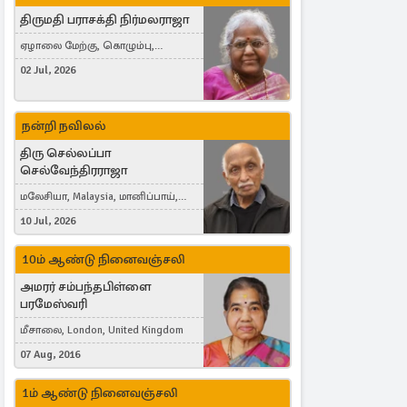
திருமதி பராசக்தி நிர்மலராஜா
ஏழாலை மேற்கு, கொழும்பு,
தங்காலை, London, United Kingdom
02 Jul, 2026
நன்றி நவிலல்
திரு செல்லப்பா
செல்வேந்திரராஜா
மலேசியா, Malaysia, மானிப்பாய்,
Duisburg, Germany, London, United
10 Jul, 2026
Kingdom
10ம் ஆண்டு நினைவஞ்சலி
அமரர் சம்பந்தபிள்ளை
பரமேஸ்வரி
மீசாலை, London, United Kingdom
07 Aug, 2016
1ம் ஆண்டு நினைவஞ்சலி