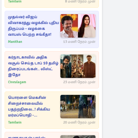
Tamilwin
8 மணி நேரம் முன்
முதல்வர் விஜய்
விவாகரத்து வழக்கில் புதிய
திருப்பம் - வழக்கை
வாபஸ் பெற்ற சங்கீதா!
Manithan
13 மணி நேரம் முன்
கர்நாடகாவில் அதிக
வசூல் செய்த டாப் 10 தமிழ்
திரைப்படங்கள்.. லிஸ்ட்
இதோ
Cineulagam
23 மணி நேரம் முன்
பொரளை மெகசின்
சிறைச்சாலையில்
பதற்றநிலை..! சிக்கிய
மர்மப்பொதி -
பின்னணியில் வெளியான
Tamilwin
20 மணி நேரம் முன்
காரணம்