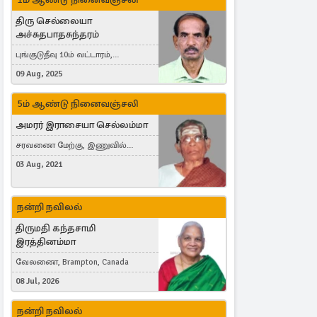
திரு செல்லையா
அச்சுதபாதசுந்தரம்
புங்குடுதீவு 10ம் வட்டாரம்,
கொள்ளுப்பிட்டி
09 Aug, 2025
5ம் ஆண்டு நினைவஞ்சலி
அமரர் இராசையா செல்லம்மா
சரவணை மேற்கு, இணுவில்
கிழக்கு
03 Aug, 2021
நன்றி நவிலல்
திருமதி கந்தசாமி
இரத்தினம்மா
வேலணை, Brampton, Canada
08 Jul, 2026
நன்றி நவிலல்