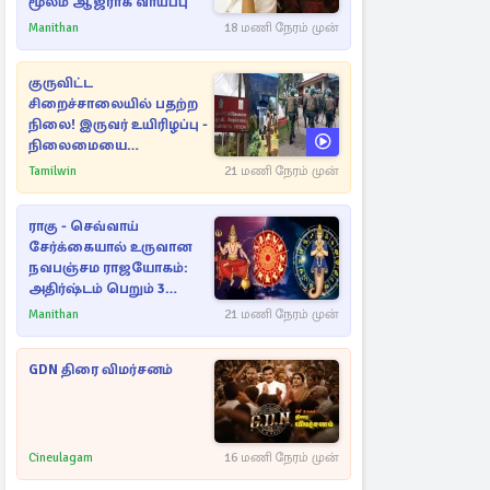
மூலம் ஆஜராக வாய்ப்பு
Manithan
18 மணி நேரம் முன்
குருவிட்ட
சிறைச்சாலையில் பதற்ற
நிலை! இருவர் உயிரிழப்பு -
நிலைமையை
கட்டுப்படுத்த பொலிஸார்
Tamilwin
21 மணி நேரம் முன்
கண்ணீர்புகை பிரயோகம்
ராகு - செவ்வாய்
சேர்க்கையால் உருவான
நவபஞ்சம ராஜயோகம்:
அதிர்ஷ்டம் பெறும் 3
ராசிகள்!
Manithan
21 மணி நேரம் முன்
GDN திரை விமர்சனம்
Cineulagam
16 மணி நேரம் முன்