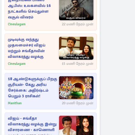
ஜனநாயகன் பாக்ஸ்
ஆபிஸ்: உலகளவில் 16
நாட்களில் செய்துள்ள
வசூல் விவரம்
Cineulagam
22 மணி நேரம் முன்
முடிவுக்கு வந்தது
முதலமைச்சர் விஜய்
மற்றும் சங்கீதாவின்
விவாகரத்து வழக்கு
Cineulagam
15 மணி நேரம் முன்
18 ஆண்டுகளுக்குப் பிறகு
சூரியன்- கேது அரிய
சேர்க்கை: அதிர்ஷ்டம்
பெறும் 3 ராசிகள்!
Manithan
20 மணி நேரம் முன்
விஜய் - சங்கீதா
விவாகரத்து வழக்கு இன்று
விசாரணை - காணொளி