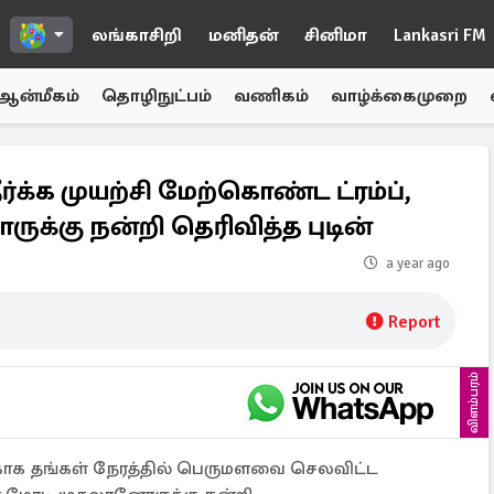
லங்காசிறி
மனிதன்
சினிமா
Lankasri FM
ஆன்மீகம்
தொழிநுட்பம்
வணிகம்
வாழ்க்கைமுறை
்க்க முயற்சி மேற்கொண்ட ட்ரம்ப்,
ுக்கு நன்றி தெரிவித்த புடின்
a year ago
Report
விளம்பரம்
்காக தங்கள் நேரத்தில் பெருமளவை செலவிட்ட